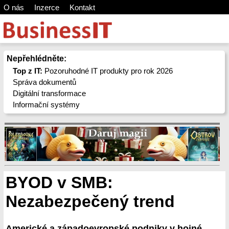
O nás
Inzerce
Kontakt
Nepřehlédněte:
Top z IT:
Pozoruhodné IT produkty pro rok 2026
Správa dokumentů
Digitální transformace
Informační systémy
BYOD v SMB:
Nezabezpečený trend
Americké a západoevropské podniky v hojné