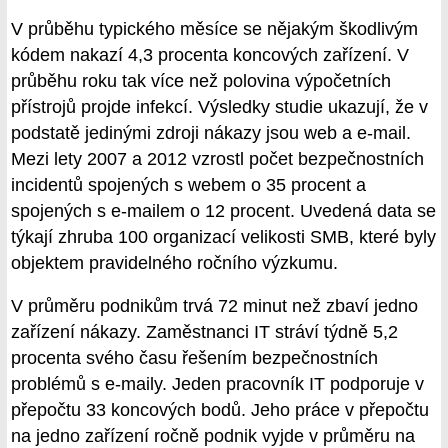
V průběhu typického měsíce se nějakým škodlivým
kódem nakazí 4,3 procenta koncových zařízení. V
průběhu roku tak více než polovina výpočetních
přístrojů projde infekcí. Výsledky studie ukazují, že v
podstatě jedinými zdroji nákazy jsou web a e-mail.
Mezi lety 2007 a 2012 vzrostl počet bezpečnostních
incidentů spojených s webem o 35 procent a
spojených s e-mailem o 12 procent. Uvedená data se
týkají zhruba 100 organizací velikosti SMB, které byly
objektem pravidelného ročního výzkumu.
V průměru podnikům trvá 72 minut než zbaví jedno
zařízení nákazy. Zaměstnanci IT stráví týdně 5,2
procenta svého času řešením bezpečnostních
problémů s e-maily. Jeden pracovník IT podporuje v
přepočtu 33 koncových bodů. Jeho práce v přepočtu
na jedno zařízení ročně podnik vyjde v průměru na