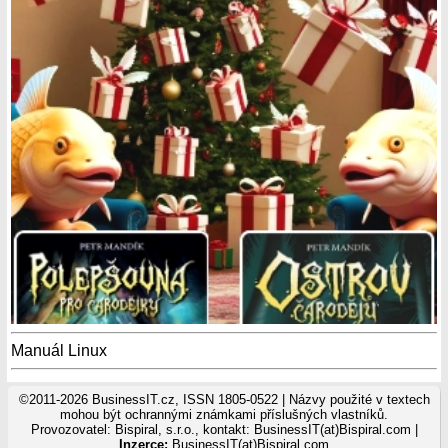
Manuál Linux
©2011-2026 BusinessIT.cz, ISSN 1805-0522 | Názvy použité v textech
mohou být ochrannými známkami příslušných vlastníků.
Provozovatel: Bispiral, s.r.o., kontakt: BusinessIT(at)Bispiral.com |
Inzerce:
BusinessIT(at)Bispiral.com