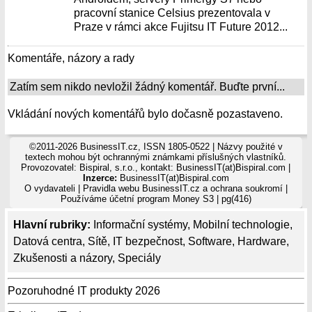
pracovní stanice Celsius prezentovala v
Praze v rámci akce Fujitsu IT Future 2012...
Komentáře, názory a rady
Zatím sem nikdo nevložil žádný komentář. Buďte první...
Vkládání nových komentářů bylo dočasně pozastaveno.
©2011-2026 BusinessIT.cz, ISSN 1805-0522 | Názvy použité v
textech mohou být ochrannými známkami příslušných vlastníků.
Provozovatel: Bispiral, s.r.o., kontakt: BusinessIT(at)Bispiral.com |
Inzerce:
BusinessIT(at)Bispiral.com
O vydavateli
|
Pravidla webu BusinessIT.cz a ochrana soukromí
|
Používáme
účetní program Money S3
| pg(416)
Hlavní rubriky:
Informační systémy
,
Mobilní technologie
,
Datová centra
,
Sítě
,
IT bezpečnost
,
Software
,
Hardware
,
Zkušenosti a názory
,
Speciály
Pozoruhodné IT produkty 2026