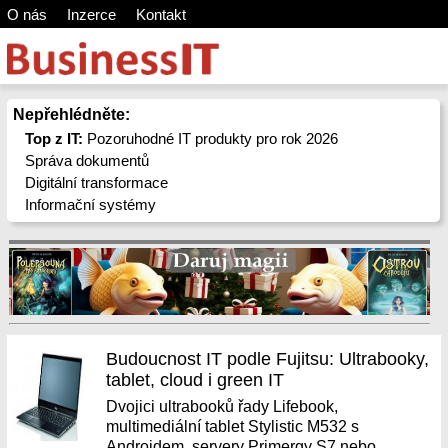
O nás
Inzerce
Kontakt
Nepřehlédněte:
Top z IT:
Pozoruhodné IT produkty pro rok 2026
Správa dokumentů
Digitální transformace
Informační systémy
Budoucnost IT podle Fujitsu: Ultrabooky,
tablet, cloud i green IT
Dvojici ultrabooků řady Lifebook,
multimediální tablet Stylistic M532 s
Androidem, servery Primergy S7 nebo