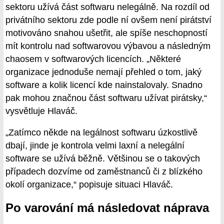
sektoru užívá část softwaru nelegálně. Na rozdíl od
privátního sektoru zde podle ní ovšem není pirátství
motivováno snahou ušetřit, ale spíše neschopností
mít kontrolu nad softwarovou výbavou a následným
chaosem v softwarových licencích. „Některé
organizace jednoduše nemají přehled o tom, jaký
software a kolik licencí kde nainstalovaly. Snadno
pak mohou značnou část softwaru užívat pirátsky,“
vysvětluje Hlaváč.
„Zatímco někde na legálnost softwaru úzkostlivě
dbají, jinde je kontrola velmi laxní a nelegální
software se užívá běžně. Většinou se o takových
případech dozvíme od zaměstnanců či z blízkého
okolí organizace,“ popisuje situaci Hlaváč.
Po varování má následovat náprava