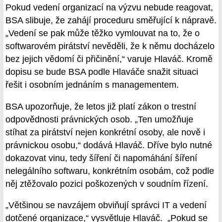
Pokud vedení organizací na výzvu nebude reagovat,
BSA slibuje, že zahájí proceduru směřující k nápravě.
„Vedení se pak může těžko vymlouvat na to, že o
softwarovém pirátství nevěděli, že k němu docházelo
bez jejich vědomí či přičinění,“ varuje Hlaváč. Kromě
dopisu se bude BSA podle Hlaváče snažit situaci
řešit i osobním jednáním s managementem.
BSA upozorňuje, že letos již platí zákon o trestní
odpovědnosti právnických osob. „Ten umožňuje
stíhat za pirátství nejen konkrétní osoby, ale nově i
právnickou osobu,“ dodává Hlaváč. Dříve bylo nutné
dokazovat vinu, tedy šíření či napomáhání šíření
nelegálního softwaru, konkrétním osobám, což podle
něj ztěžovalo pozici poškozených v soudním řízení.
„Většinou se navzájem obviňují správci IT a vedení
dotčené organizace,“ vysvětluje Hlaváč. „Pokud se