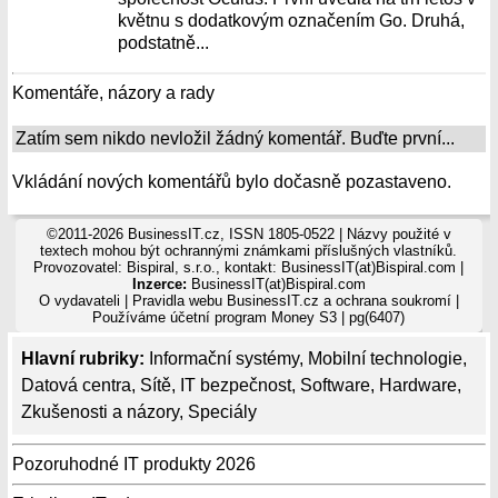
květnu s dodatkovým označením Go. Druhá,
podstatně...
Komentáře, názory a rady
Zatím sem nikdo nevložil žádný komentář. Buďte první...
Vkládání nových komentářů bylo dočasně pozastaveno.
©2011-2026 BusinessIT.cz, ISSN 1805-0522 | Názvy použité v
textech mohou být ochrannými známkami příslušných vlastníků.
Provozovatel: Bispiral, s.r.o., kontakt: BusinessIT(at)Bispiral.com |
Inzerce:
BusinessIT(at)Bispiral.com
O vydavateli
|
Pravidla webu BusinessIT.cz a ochrana soukromí
|
Používáme
účetní program Money S3
| pg(6407)
Hlavní rubriky:
Informační systémy
,
Mobilní technologie
,
Datová centra
,
Sítě
,
IT bezpečnost
,
Software
,
Hardware
,
Zkušenosti a názory
,
Speciály
Pozoruhodné IT produkty 2026