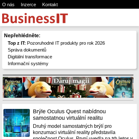
O nás
Inzerce
Kontakt
Nepřehlédněte:
Top z IT:
Pozoruhodné IT produkty pro rok 2026
Správa dokumentů
Digitální transformace
Informační systémy
Brýle Oculus Quest nabídnou
samostatnou virtuální realitu
Druhý model samostatných brýlí pro
konzumaci virtuální reality představila
společnost Oculus. První uvedla na trh letos v