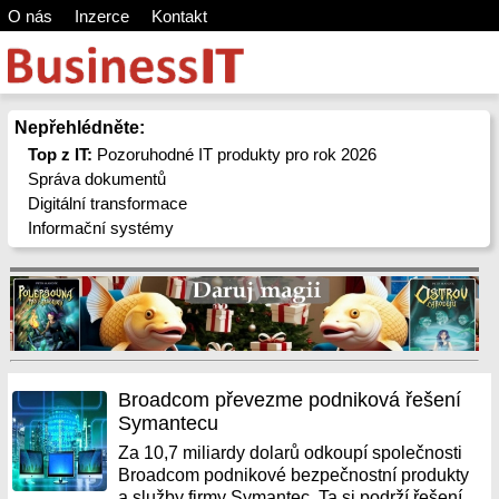
O nás
Inzerce
Kontakt
Nepřehlédněte:
Top z IT:
Pozoruhodné IT produkty pro rok 2026
Správa dokumentů
Digitální transformace
Informační systémy
Broadcom převezme podniková řešení
Symantecu
Za 10,7 miliardy dolarů odkoupí společnosti
Broadcom podnikové bezpečnostní produkty
a služby firmy Symantec. Ta si podrží řešení,