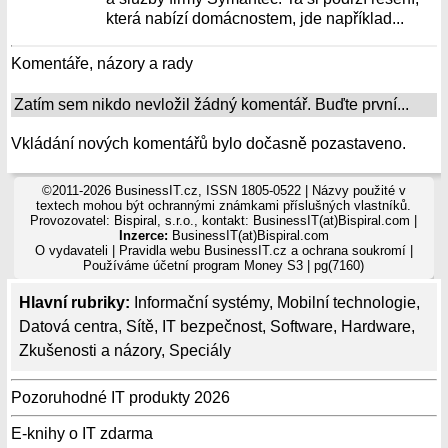
která nabízí domácnostem, jde například...
Komentáře, názory a rady
Zatím sem nikdo nevložil žádný komentář. Buďte první...
Vkládání nových komentářů bylo dočasně pozastaveno.
©2011-2026 BusinessIT.cz, ISSN 1805-0522 | Názvy použité v
textech mohou být ochrannými známkami příslušných vlastníků.
Provozovatel: Bispiral, s.r.o., kontakt: BusinessIT(at)Bispiral.com |
Inzerce:
BusinessIT(at)Bispiral.com
O vydavateli
|
Pravidla webu BusinessIT.cz a ochrana soukromí
|
Používáme
účetní program Money S3
| pg(7160)
Hlavní rubriky:
Informační systémy
,
Mobilní technologie
,
Datová centra
,
Sítě
,
IT bezpečnost
,
Software
,
Hardware
,
Zkušenosti a názory
,
Speciály
Pozoruhodné IT produkty 2026
E-knihy o IT zdarma