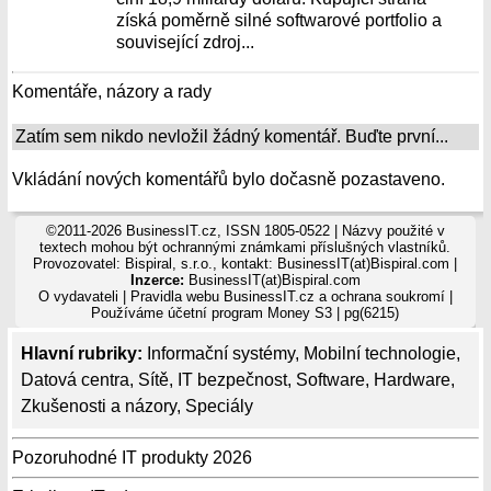
získá poměrně silné softwarové portfolio a
související zdroj...
Komentáře, názory a rady
Zatím sem nikdo nevložil žádný komentář. Buďte první...
Vkládání nových komentářů bylo dočasně pozastaveno.
©2011-2026 BusinessIT.cz, ISSN 1805-0522 | Názvy použité v
textech mohou být ochrannými známkami příslušných vlastníků.
Provozovatel: Bispiral, s.r.o., kontakt: BusinessIT(at)Bispiral.com |
Inzerce:
BusinessIT(at)Bispiral.com
O vydavateli
|
Pravidla webu BusinessIT.cz a ochrana soukromí
|
Používáme
účetní program Money S3
| pg(6215)
Hlavní rubriky:
Informační systémy
,
Mobilní technologie
,
Datová centra
,
Sítě
,
IT bezpečnost
,
Software
,
Hardware
,
Zkušenosti a názory
,
Speciály
Pozoruhodné IT produkty 2026