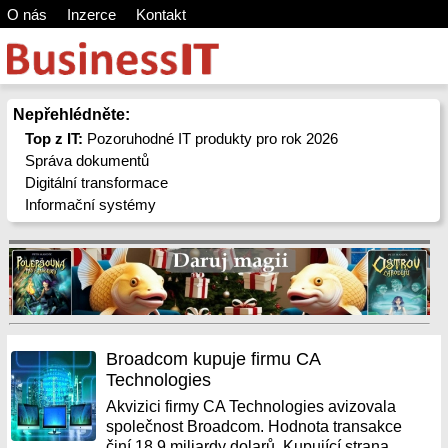
O nás
Inzerce
Kontakt
Nepřehlédněte:
Top z IT:
Pozoruhodné IT produkty pro rok 2026
Správa dokumentů
Digitální transformace
Informační systémy
Broadcom kupuje firmu CA
Technologies
Akvizici firmy CA Technologies avizovala
společnost Broadcom. Hodnota transakce
činí 18,9 miliardy dolarů. Kupující strana