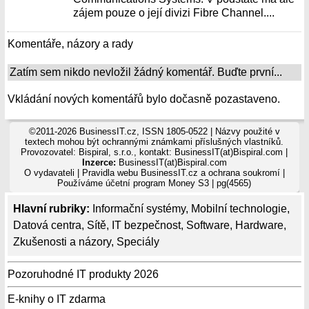
zájem pouze o její divizi Fibre Channel....
Komentáře, názory a rady
Zatím sem nikdo nevložil žádný komentář. Buďte první...
Vkládání nových komentářů bylo dočasně pozastaveno.
©2011-2026 BusinessIT.cz, ISSN 1805-0522 | Názvy použité v
textech mohou být ochrannými známkami příslušných vlastníků.
Provozovatel: Bispiral, s.r.o., kontakt: BusinessIT(at)Bispiral.com |
Inzerce:
BusinessIT(at)Bispiral.com
O vydavateli
|
Pravidla webu BusinessIT.cz a ochrana soukromí
|
Používáme
účetní program Money S3
| pg(4565)
Hlavní rubriky:
Informační systémy
,
Mobilní technologie
,
Datová centra
,
Sítě
,
IT bezpečnost
,
Software
,
Hardware
,
Zkušenosti a názory
,
Speciály
Pozoruhodné IT produkty 2026
E-knihy o IT zdarma