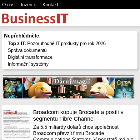
O nás
Inzerce
Kontakt
Nepřehlédněte:
Top z IT:
Pozoruhodné IT produkty pro rok 2026
Správa dokumentů
Digitální transformace
Informační systémy
Broadcom kupuje Brocade a posílí v
segmentu Fibre Channel
Za 5,5 miliardy dolarů chce společnost
Broadcom převzít firmu Brocade
Communications Systems. V podstatě má ale