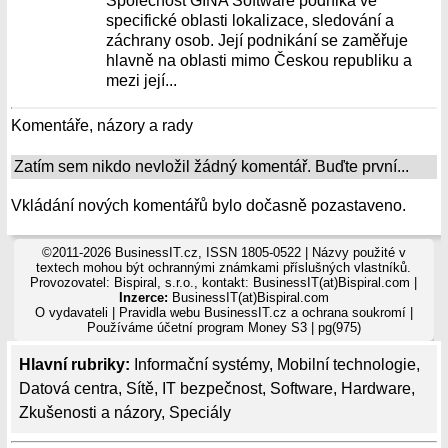
Společnost GINA Software podniká ve
specifické oblasti lokalizace, sledování a
záchrany osob. Její podnikání se zaměřuje
hlavně na oblasti mimo Českou republiku a
mezi její...
Komentáře, názory a rady
Zatím sem nikdo nevložil žádný komentář. Buďte první...
Vkládání nových komentářů bylo dočasně pozastaveno.
©2011-2026 BusinessIT.cz, ISSN 1805-0522 | Názvy použité v
textech mohou být ochrannými známkami příslušných vlastníků.
Provozovatel: Bispiral, s.r.o., kontakt: BusinessIT(at)Bispiral.com |
Inzerce:
BusinessIT(at)Bispiral.com
O vydavateli
|
Pravidla webu BusinessIT.cz a ochrana soukromí
|
Používáme
účetní program Money S3
| pg(975)
Hlavní rubriky:
Informační systémy
,
Mobilní technologie
,
Datová centra
,
Sítě
,
IT bezpečnost
,
Software
,
Hardware
,
Zkušenosti a názory
,
Speciály