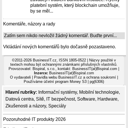
platební systém, který blockchain umožňuje,
by se měl...
Komentáře, názory a rady
Zatím sem nikdo nevložil žádný komentář. Buďte první...
Vkládání nových komentářů bylo dočasně pozastaveno.
©2011-2026 BusinessIT.cz, ISSN 1805-0522 | Názvy použité v
textech mohou být ochrannými známkami příslušných vlastníků.
Provozovatel: Bispiral, s.r.o., kontakt: BusinessIT(at)Bispiral.com |
Inzerce:
BusinessIT(at)Bispiral.com
O vydavateli
|
Pravidla webu BusinessIT.cz a ochrana soukromí
|
Používáme
účetní program Money S3
| pg(6306)
Hlavní rubriky:
Informační systémy
,
Mobilní technologie
,
Datová centra
,
Sítě
,
IT bezpečnost
,
Software
,
Hardware
,
Zkušenosti a názory
,
Speciály
Pozoruhodné IT produkty 2026