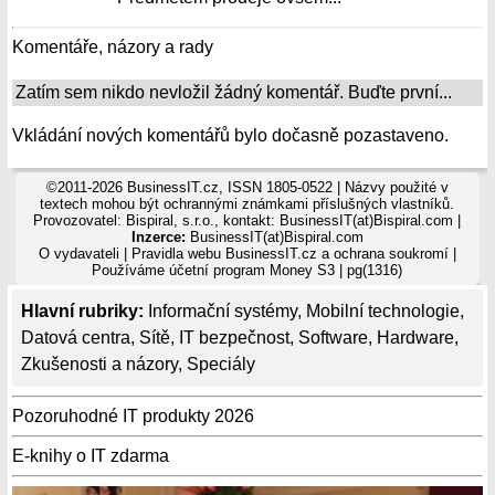
Komentáře, názory a rady
Zatím sem nikdo nevložil žádný komentář. Buďte první...
Vkládání nových komentářů bylo dočasně pozastaveno.
©2011-2026 BusinessIT.cz, ISSN 1805-0522 | Názvy použité v
textech mohou být ochrannými známkami příslušných vlastníků.
Provozovatel: Bispiral, s.r.o., kontakt: BusinessIT(at)Bispiral.com |
Inzerce:
BusinessIT(at)Bispiral.com
O vydavateli
|
Pravidla webu BusinessIT.cz a ochrana soukromí
|
Používáme
účetní program Money S3
| pg(1316)
Hlavní rubriky:
Informační systémy
,
Mobilní technologie
,
Datová centra
,
Sítě
,
IT bezpečnost
,
Software
,
Hardware
,
Zkušenosti a názory
,
Speciály
Pozoruhodné IT produkty 2026
E-knihy o IT zdarma