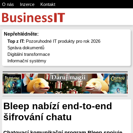
O nás
Inzerce
Kontakt
Nepřehlédněte:
Top z IT:
Pozoruhodné IT produkty pro rok 2026
Správa dokumentů
Digitální transformace
Informační systémy
Bleep nabízí end-to-end
šifrování chatu
Chatovací komunikační program Bleep spojuje