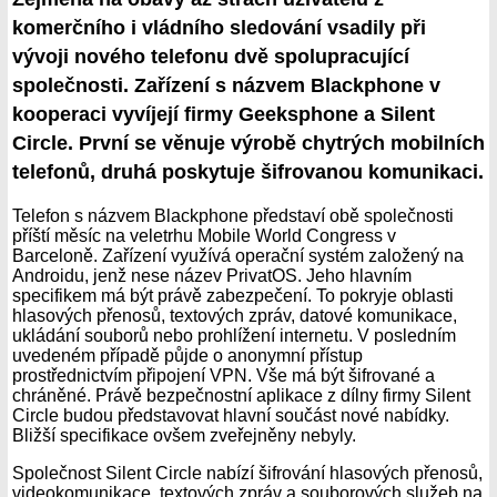
komerčního i vládního sledování vsadily při
vývoji nového telefonu dvě spolupracující
společnosti. Zařízení s názvem Blackphone v
kooperaci vyvíjejí firmy Geeksphone a Silent
Circle. První se věnuje výrobě chytrých mobilních
telefonů, druhá poskytuje šifrovanou komunikaci.
Telefon s názvem Blackphone představí obě společnosti
příští měsíc na veletrhu Mobile World Congress v
Barceloně. Zařízení využívá operační systém založený na
Androidu, jenž nese název PrivatOS. Jeho hlavním
specifikem má být právě zabezpečení. To pokryje oblasti
hlasových přenosů, textových zpráv, datové komunikace,
ukládání souborů nebo prohlížení internetu. V posledním
uvedeném případě půjde o anonymní přístup
prostřednictvím připojení VPN. Vše má být šifrované a
chráněné. Právě bezpečnostní aplikace z dílny firmy Silent
Circle budou představovat hlavní součást nové nabídky.
Bližší specifikace ovšem zveřejněny nebyly.
Společnost Silent Circle nabízí šifrování hlasových přenosů,
videokomunikace, textových zpráv a souborových služeb na