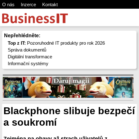
O nás
Inzerce
Kontakt
Nepřehlédněte:
Top z IT:
Pozoruhodné IT produkty pro rok 2026
Správa dokumentů
Digitální transformace
Informační systémy
Blackphone slibuje bezpečí
a soukromí
Zejména na obavy až strach uživatelů z