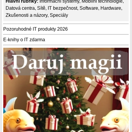
Hlavní rubriky:
Informační systémy
,
Mobilní technologie
,
Datová centra
,
Sítě
,
IT bezpečnost
,
Software
,
Hardware
,
Zkušenosti a názory
,
Speciály
Pozoruhodné IT produkty 2026
E-knihy o IT zdarma