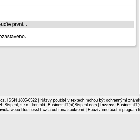
ďte první...
ozastaveno.
cz, ISSN 1805-0522 | Názvy použité v textech mohou být ochrannými známka
: Bispiral, s.r.o., kontakt: BusinessIT(at)Bispiral.com |
Inzerce:
BusinessIT(a
avidla webu BusinessIT.cz a ochrana soukromí
| Používáme
účetní program