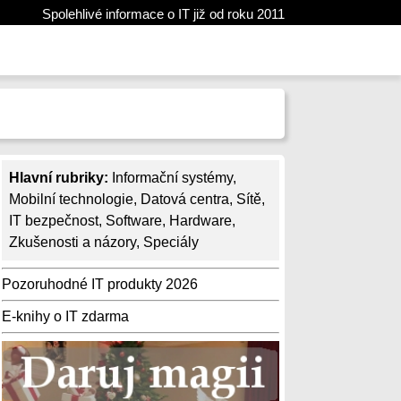
Spolehlivé informace o IT již od roku 2011
Hlavní rubriky:
Informační systémy
,
Mobilní technologie
,
Datová centra
,
Sítě
,
IT bezpečnost
,
Software
,
Hardware
,
Zkušenosti a názory
,
Speciály
Pozoruhodné IT produkty 2026
E-knihy o IT zdarma