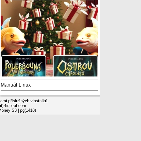
Manuál Linux
mi příslušných vlastníků.
t)Bispiral.com
 Money S3
| pg(1418)