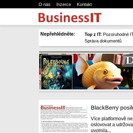
O nás
Inzerce
Kontakt
Nepřehlédněte:
Top z IT:
Pozoruhodné IT
Správa dokumentů
BlackBerry posil
Více platformově neu
oslovovat a udržova
uvolnila...