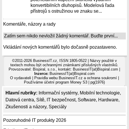
konvertibilních dluhopisů. Modelová řada
přístrojů s ostružinou ve znaku se...
Komentáře, názory a rady
Zatím sem nikdo nevložil žádný komentář. Buďte první...
Vkládání nových komentářů bylo dočasně pozastaveno.
©2011-2026 BusinessIT.cz, ISSN 1805-0522 | Názvy použité v
textech mohou být ochrannými známkami příslušných vlastníků.
Provozovatel: Bispiral, s.r.o., kontakt: BusinessIT(at)Bispiral.com |
Inzerce:
BusinessIT(at)Bispiral.com
O vydavateli
|
Pravidla webu BusinessIT.cz a ochrana soukromí
|
Používáme
účetní program Money S3
| pg(1976)
Hlavní rubriky:
Informační systémy
,
Mobilní technologie
,
Datová centra
,
Sítě
,
IT bezpečnost
,
Software
,
Hardware
,
Zkušenosti a názory
,
Speciály
Pozoruhodné IT produkty 2026