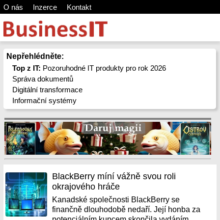
O nás
Inzerce
Kontakt
Nepřehlédněte:
Top z IT:
Pozoruhodné IT produkty pro rok 2026
Správa dokumentů
Digitální transformace
Informační systémy
BlackBerry míní vážně svou roli
okrajového hráče
Kanadské společnosti BlackBerry se
finančně dlouhodobě nedaří. Její honba za
potenciálním kupcem skončila vydáním