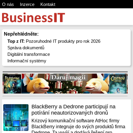
O nás
Inzerce
Kontakt
Nepřehlédněte:
Top z IT:
Pozoruhodné IT produkty pro rok 2026
Správa dokumentů
Digitální transformace
Informační systémy
BlackBerry a Dedrone participují na
potírání neautorizovaných dronů
Krizový komunikační software AtHoc firmy
BlackBerry integruje do svých produktů firma
Dedrone. Ta vyvíjí a dodává řešení pro