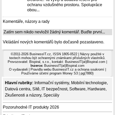
ochranu vzdušného prostoru. Spolupráce
obou...
Komentáře, názory a rady
Zatím sem nikdo nevložil žádný komentář. Buďte první...
Vkládání nových komentářů bylo dočasně pozastaveno.
©2011-2026 BusinessIT.cz, ISSN 1805-0522 | Názvy použité v
textech mohou být ochrannými známkami příslušných vlastníků.
Provozovatel: Bispiral, s.r.o., kontakt: BusinessIT(at)Bispiral.com |
Inzerce:
BusinessIT(at)Bispiral.com
O vydavateli
|
Pravidla webu BusinessIT.cz a ochrana soukromí
|
Používáme
účetní program Money S3
| pg(7880)
Hlavní rubriky:
Informační systémy
,
Mobilní technologie
,
Datová centra
,
Sítě
,
IT bezpečnost
,
Software
,
Hardware
,
Zkušenosti a názory
,
Speciály
Pozoruhodné IT produkty 2026