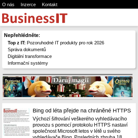
O nás
Inzerce
Kontakt
Nepřehlédněte:
Top z IT:
Pozoruhodné IT produkty pro rok 2026
Správa dokumentů
Digitální transformace
Informační systémy
Bing od léta přejde na chráněné HTTPS
Výchozí šifrování veškerého vyhledávacího
provozu s pomocí protokolu HTTPS nastaví
společnost Microsoft letos v létě u svého
vyhledávače Bing. Posledních zhruba 18