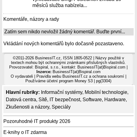
měsíců služba nabízela...
Komentáře, názory a rady
Zatím sem nikdo nevložil žádný komentář. Buďte první...
Vkládání nových komentářů bylo dočasně pozastaveno.
©2011-2026 BusinessIT.cz, ISSN 1805-0522 | Názvy použité v
textech mohou být ochrannými známkami příslušných vlastníků.
Provozovatel: Bispiral, s.r.o., kontakt: BusinessIT(at)Bispiral.com |
Inzerce:
BusinessIT(at)Bispiral.com
O vydavateli
|
Pravidla webu BusinessIT.cz a ochrana soukromí
|
Používáme
účetní program Money S3
| pg(3304)
Hlavní rubriky:
Informační systémy
,
Mobilní technologie
,
Datová centra
,
Sítě
,
IT bezpečnost
,
Software
,
Hardware
,
Zkušenosti a názory
,
Speciály
Pozoruhodné IT produkty 2026
E-knihy o IT zdarma