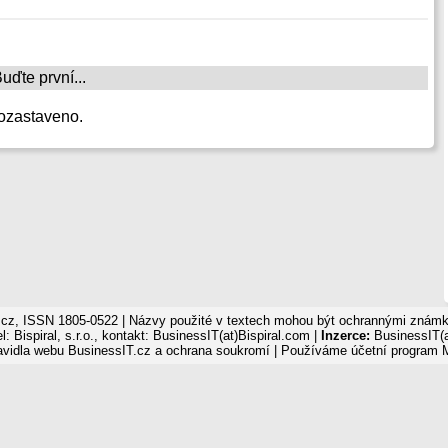
ďte první...
ozastaveno.
cz, ISSN 1805-0522 | Názvy použité v textech mohou být ochrannými známka
: Bispiral, s.r.o., kontakt: BusinessIT(at)Bispiral.com |
Inzerce:
BusinessIT(a
avidla webu BusinessIT.cz a ochrana soukromí
| Používáme
účetní program