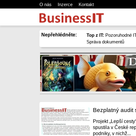
O nás
Inzerce
Kontakt
Nepřehlédněte:
Top z IT:
Pozoruhodné IT
Správa dokumentů
Bezplatný audit 
Projekt „Lepší cest
spustila v České re
podniky, v nichž...