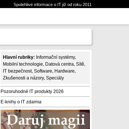
Spolehlivé informace o IT již od roku 2011
Hlavní rubriky:
Informační systémy
,
Mobilní technologie
,
Datová centra
,
Sítě
,
IT bezpečnost
,
Software
,
Hardware
,
Zkušenosti a názory
,
Speciály
Pozoruhodné IT produkty 2026
E-knihy o IT zdarma