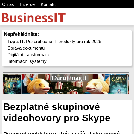
O nás
Inzerce
Kontakt
Nepřehlédněte:
Top z IT:
Pozoruhodné IT produkty pro rok 2026
Správa dokumentů
Digitální transformace
Informační systémy
Bezplatné skupinové
videohovory pro Skype
Doposud mohli bezplatně využívat skupinové