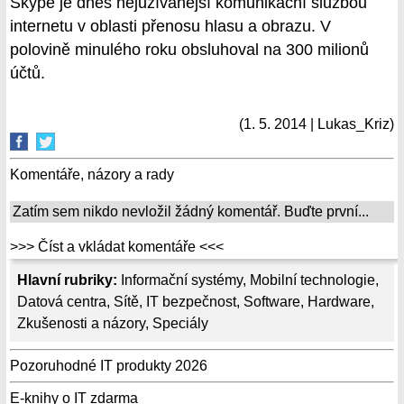
Skype je dnes nejužívanější komunikační službou
internetu v oblasti přenosu hlasu a obrazu. V
polovině minulého roku obsluhoval na 300 milionů
účtů.
(1. 5. 2014 | Lukas_Kriz)
Komentáře, názory a rady
Zatím sem nikdo nevložil žádný komentář. Buďte první...
>>> Číst a vkládat komentáře <<<
Hlavní rubriky:
Informační systémy
,
Mobilní technologie
,
Datová centra
,
Sítě
,
IT bezpečnost
,
Software
,
Hardware
,
Zkušenosti a názory
,
Speciály
Pozoruhodné IT produkty 2026
E-knihy o IT zdarma