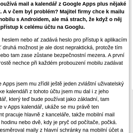
 používá mail a kalendář z Google Apps plus nějaké
. A v čem byl problém? Majitel firmy chce k mailu
mobilu s Androidem, ale má strach, že když o něj
 přístup k celému účtu na Googlu.
il heslem nebo ať zadává heslo pro přístup k aplikacím
druhá možnost je ale dost nepraktická, protože tím
 nebo tam zase zůstane bezpečnostní mezera. A první
 prostě nechce při každém probouzení mobilu zadávat
 Apps jsem mu zřídil ještě jeden zvláštní uživatelský
 ke kalendáři z tohoto účtu jsem mu dal i z jeho
ář, který teď bude používat jako základní, tam
vře v Apps kalendář, ukáže se mu právě ten
nt pracuje hlavně z kanceláře, takže mobilní mail
u hodinu nebo dvě, kdy je pryč od počítače, počká.
esměroval maily z hlavní schránky na mobilní účet a