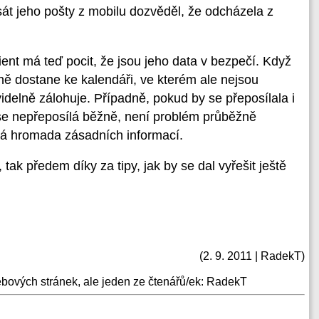
esát jeho pošty z mobilu dozvěděl, že odcházela z
ient má teď pocit, že jsou jeho data v bezpečí. Když
lně dostane ke kalendáři, ve kterém ale nejsou
idelně zálohuje. Případně, pokud by se přeposílala i
e se nepřeposílá běžně, není problém průběžně
á hromada zásadních informací.
 tak předem díky za tipy, jak by se dal vyřešit ještě
(2. 9. 2011 | RadekT)
ebových stránek, ale jeden ze čtenářů/ek: RadekT