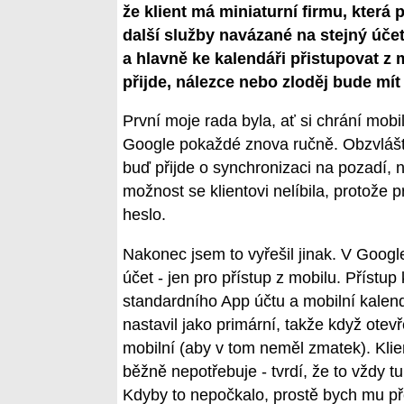
že klient má miniaturní firmu, která
další služby navázané na stejný účet
a hlavně ke kalendáři přistupovat z 
přijde, nálezce nebo zloděj bude mít
První moje rada byla, ať si chrání mob
Google pokaždé znova ručně. Obzvlášť 
buď přijde o synchronizaci na pozadí,
možnost se klientovi nelíbila, protože
heslo.
Nakonec jsem to vyřešil jinak. V Google
účet - jen pro přístup z mobilu. Přístup
standardního App účtu a mobilní kalend
nastavil jako primární, takže když ote
mobilní (aby v tom neměl zmatek). Klie
běžně nepotřebuje - tvrdí, že to vždy t
Kdyby to nepočkalo, prostě bych mu př