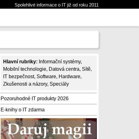
Spolehlivé informace o IT již od roku 2011
Hlavní rubriky:
Informační systémy
,
Mobilní technologie
,
Datová centra
,
Sítě
,
IT bezpečnost
,
Software
,
Hardware
,
Zkušenosti a názory
,
Speciály
Pozoruhodné IT produkty 2026
E-knihy o IT zdarma