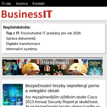
O nás
Inzerce
Kontakt
Nepřehlédněte:
Top z IT:
Pozoruhodné IT produkty pro rok 2026
Správa dokumentů
Digitální transformace
Informační systémy
Bezpečnostní hrozby nepreferují porno
a nelegální obsah
Asi nejzajímavějším zjištěním studie Cisco
2013 Annual Security Report je skutečnost,
že se bezpečnostní hrozby objevují spíše na