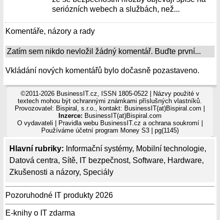
seriózních webech a službách, než...
Komentáře, názory a rady
Zatím sem nikdo nevložil žádný komentář. Buďte první...
Vkládání nových komentářů bylo dočasně pozastaveno.
©2011-2026 BusinessIT.cz, ISSN 1805-0522 | Názvy použité v
textech mohou být ochrannými známkami příslušných vlastníků.
Provozovatel: Bispiral, s.r.o., kontakt: BusinessIT(at)Bispiral.com |
Inzerce:
BusinessIT(at)Bispiral.com
O vydavateli
|
Pravidla webu BusinessIT.cz a ochrana soukromí
|
Používáme
účetní program Money S3
| pg(1145)
Hlavní rubriky:
Informační systémy
,
Mobilní technologie
,
Datová centra
,
Sítě
,
IT bezpečnost
,
Software
,
Hardware
,
Zkušenosti a názory
,
Speciály
Pozoruhodné IT produkty 2026
E-knihy o IT zdarma