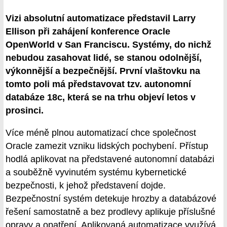
Vizi absolutní automatizace představil Larry
Ellison při zahájení konference Oracle
OpenWorld v San Franciscu. Systémy, do nichž
nebudou zasahovat lidé, se stanou odolnější,
výkonnější a bezpečnější. První vlaštovku na
tomto poli má představovat tzv. autonomní
databáze 18c, která se na trhu objeví letos v
prosinci.
Více méně plnou automatizací chce společnost
Oracle zamezit vzniku lidských pochybení. Přístup
hodlá aplikovat na představené autonomní databázi
a souběžně vyvinutém systému kybernetické
bezpečnosti, k jehož představení dojde.
Bezpečnostní systém detekuje hrozby a databázové
řešení samostatně a bez prodlevy aplikuje příslušné
opravy a opatření. Aplikovaná automatizace využívá