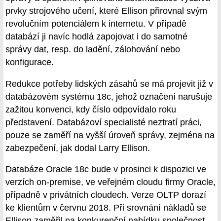
prvky strojového učení, které Ellison přirovnal svým
revolučním potenciálem k internetu. V případě
databází ji navíc hodlá zapojovat i do samotné
správy dat, resp. do ladění, zálohování nebo
konfigurace.
Redukce potřeby lidských zásahů se má projevit již v
databázovém systému 18c, jehož označení narušuje
zažitou konvenci, kdy číslo odpovídalo roku
představení. Databázoví specialisté neztratí práci,
pouze se zaměří na vyšší úroveň správy, zejména na
zabezpečení, jak dodal Larry Ellison.
Databáze Oracle 18c bude v prosinci k dispozici ve
verzích on-premise, ve veřejném cloudu firmy Oracle,
případně v privátních cloudech. Verze OLTP dorazí
ke klientům v červnu 2018. Při srovnání nákladů se
Ellison zaměřil na konkurenční nabídku společnost