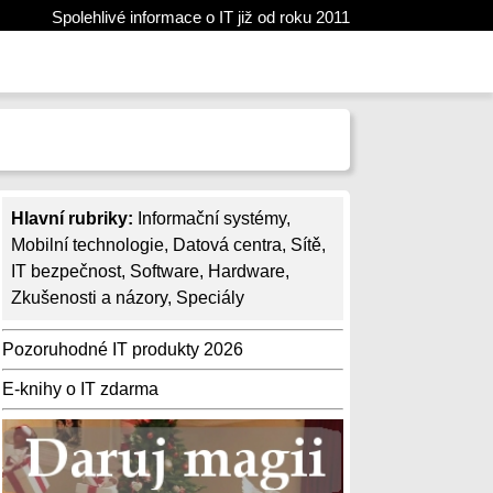
Spolehlivé informace o IT již od roku 2011
Hlavní rubriky:
Informační systémy
,
Mobilní technologie
,
Datová centra
,
Sítě
,
IT bezpečnost
,
Software
,
Hardware
,
Zkušenosti a názory
,
Speciály
Pozoruhodné IT produkty 2026
E-knihy o IT zdarma