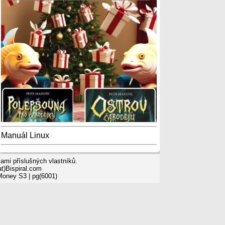
Manuál Linux
mi příslušných vlastníků.
t)Bispiral.com
 Money S3
| pg(6001)