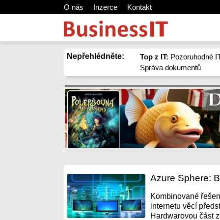
O nás
Inzerce
Kontakt
Nepřehlédněte:
Top z IT:
Pozoruhodné IT
Správa dokumentů
Azure Sphere: B
Kombinované řešení
internetu věcí předs
Hardwarovou část zas