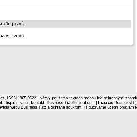
ďte první...
ozastaveno.
cz, ISSN 1805-0522 | Názvy použité v textech mohou být ochrannými známka
: Bispiral, s.r.o., kontakt: BusinessIT(at)Bispiral.com |
Inzerce:
BusinessIT(a
avidla webu BusinessIT.cz a ochrana soukromí
| Používáme
účetní program