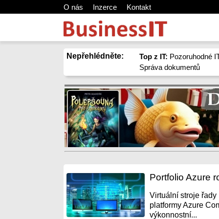
O nás
Inzerce
Kontakt
Nepřehlédněte:
Top z IT:
Pozoruhodné IT
Správa dokumentů
Portfolio Azure 
Virtuální stroje řa
platformy Azure Com
výkonnostní...