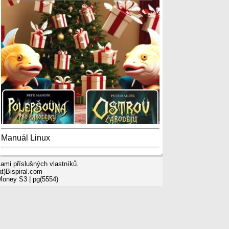
Manuál Linux
mi příslušných vlastníků.
t)Bispiral.com
 Money S3
| pg(5554)