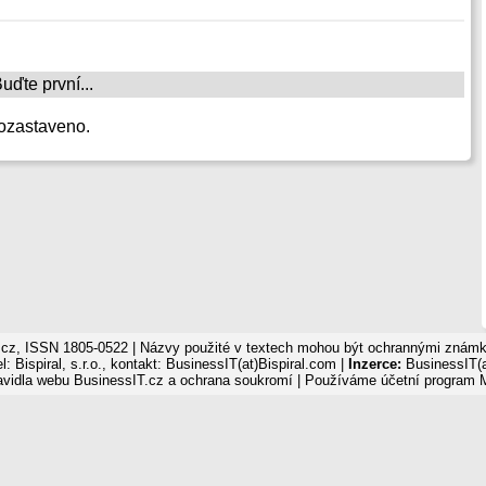
ďte první...
ozastaveno.
cz, ISSN 1805-0522 | Názvy použité v textech mohou být ochrannými známka
: Bispiral, s.r.o., kontakt: BusinessIT(at)Bispiral.com |
Inzerce:
BusinessIT(a
avidla webu BusinessIT.cz a ochrana soukromí
| Používáme
účetní program