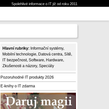
Spolehlivé informace o IT již od roku 2011
Hlavní rubriky:
Informační systémy
,
Mobilní technologie
,
Datová centra
,
Sítě
,
IT bezpečnost
,
Software
,
Hardware
,
Zkušenosti a názory
,
Speciály
Pozoruhodné IT produkty 2026
E-knihy o IT zdarma