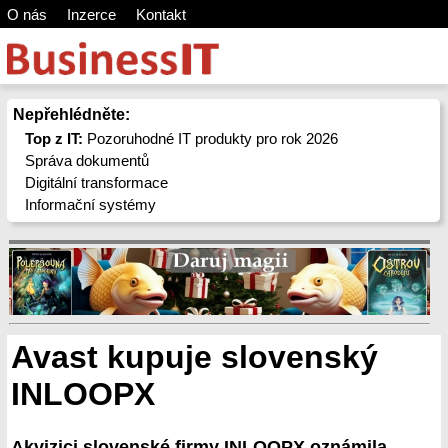
O nás
Inzerce
Kontakt
Nepřehlédněte:
Top z IT:
Pozoruhodné IT produkty pro rok 2026
Správa dokumentů
Digitální transformace
Informační systémy
Avast kupuje slovenský
INLOOPX
Akvizici slovenské firmy INLOOPX oznámila