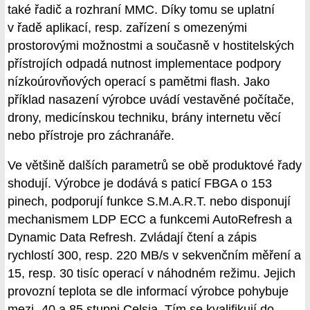
také řadič a rozhraní MMC. Díky tomu se uplatní
v řadě aplikací, resp. zařízení s omezenými
prostorovými možnostmi a současně v hostitelských
přístrojích odpadá nutnost implementace podpory
nízkoúrovňových operací s pamětmi flash. Jako
příklad nasazení výrobce uvádí vestavěné počítače,
drony, medicínskou techniku, brány internetu věcí
nebo přístroje pro záchranáře.
Ve většině dalších parametrů se obě produktové řady
shodují. Výrobce je dodává s paticí FBGA o 153
pinech, podporují funkce S.M.A.R.T. nebo disponují
mechanismem LDP ECC a funkcemi AutoRefresh a
Dynamic Data Refresh. Zvládají čtení a zápis
rychlostí 300, resp. 220 MB/s v sekvenčním měření a
15, resp. 30 tisíc operací v náhodném režimu. Jejich
provozní teplota se dle informací výrobce pohybuje
mezi -40 a 85 stupni Celsia. Tím se kvalifikují do