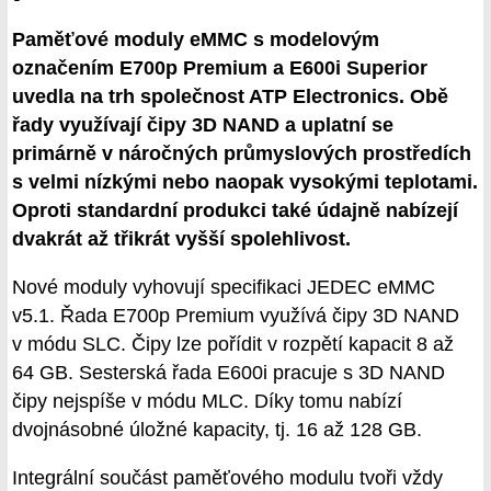
Paměťové moduly eMMC s modelovým
označením E700p Premium a E600i Superior
uvedla na trh společnost ATP Electronics. Obě
řady využívají čipy 3D NAND a uplatní se
primárně v náročných průmyslových prostředích
s velmi nízkými nebo naopak vysokými teplotami.
Oproti standardní produkci také údajně nabízejí
dvakrát až třikrát vyšší spolehlivost.
Nové moduly vyhovují specifikaci JEDEC eMMC
v5.1. Řada E700p Premium využívá čipy 3D NAND
v módu SLC. Čipy lze pořídit v rozpětí kapacit 8 až
64 GB. Sesterská řada E600i pracuje s 3D NAND
čipy nejspíše v módu MLC. Díky tomu nabízí
dvojnásobné úložné kapacity, tj. 16 až 128 GB.
Integrální součást paměťového modulu tvoři vždy