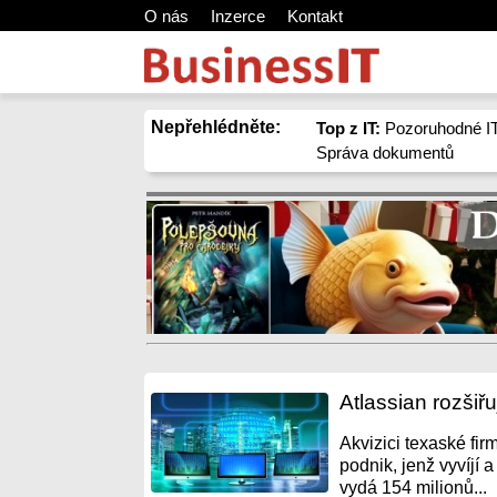
O nás
Inzerce
Kontakt
Nepřehlédněte:
Top z IT:
Pozoruhodné IT
Správa dokumentů
Atlassian rozšiřu
Akvizici texaské fir
podnik, jenž vyvíjí 
vydá 154 milionů...