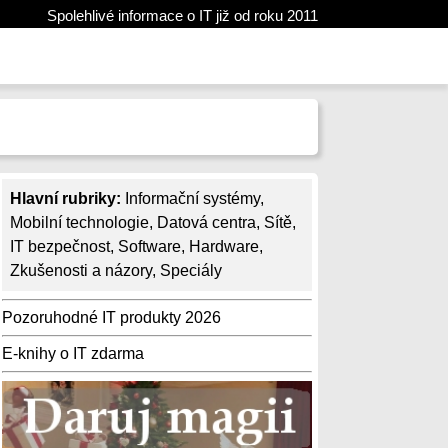
Spolehlivé informace o IT již od roku 2011
Hlavní rubriky:
Informační systémy
,
Mobilní technologie
,
Datová centra
,
Sítě
,
IT bezpečnost
,
Software
,
Hardware
,
Zkušenosti a názory
,
Speciály
Pozoruhodné IT produkty 2026
E-knihy o IT zdarma