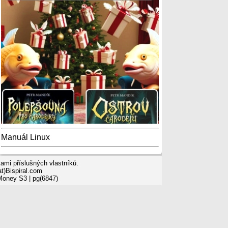
Manuál Linux
mi příslušných vlastníků.
t)Bispiral.com
 Money S3
| pg(6847)