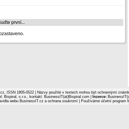
ďte první...
ozastaveno.
cz, ISSN 1805-0522 | Názvy použité v textech mohou být ochrannými známka
: Bispiral, s.r.o., kontakt: BusinessIT(at)Bispiral.com |
Inzerce:
BusinessIT(a
avidla webu BusinessIT.cz a ochrana soukromí
| Používáme
účetní program