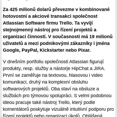
Za 425 milionů dolarů převezme v kombinované
hotovostní a akciové transakci společnost
Atlassian Software firmu Trello. Ta vyvíjí
stejnojmenný nástroj pro řízení projektů a
organizaci činností. V současnosti má 19 milionů
uživatelů a mezi podnikovými zákazníky i jména
Google, PayPal, Kickstarter nebo Pixar.
V dnešním portfoliu společnosti Atlassian figurují
produkty, resp. služby a nástorje HipChat a JIRA.
První se zaměřuje na textovou, hlasovou i video
komunikaci, druhý na komplexní obsluhu
softwarových projektů. Oba staví na obsluze a
službách pro týmovou spolupráci. S velmi podobnou
ideou pracuje také nástroj Trello, který podle
komentátorů poskytuje vizuálně intuitivní podporu pro
řízení projektů nebo organizaci úkolů. Ohlášená