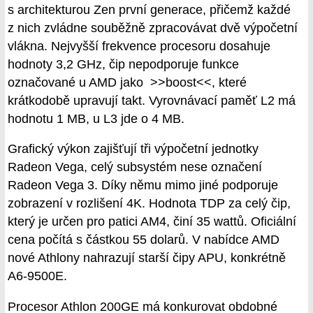
s architekturou Zen první generace, přičemž každé
z nich zvládne souběžně zpracovávat dvě výpočetní
vlákna. Nejvyšší frekvence procesoru dosahuje
hodnoty 3,2 GHz, čip nepodporuje funkce
označované u AMD jako >>boost<<, které
krátkodobě upravují takt. Vyrovnávací paměť L2 má
hodnotu 1 MB, u L3 jde o 4 MB.
Grafický výkon zajišťují tři výpočetní jednotky
Radeon Vega, celý subsystém nese označení
Radeon Vega 3. Díky němu mimo jiné podporuje
zobrazení v rozlišení 4K. Hodnota TDP za celý čip,
který je určen pro patici AM4, činí 35 wattů. Oficiální
cena počítá s částkou 55 dolarů. V nabídce AMD
nové Athlony nahrazují starší čipy APU, konkrétně
A6-9500E.
Procesor Athlon 200GE má konkurovat obdobné