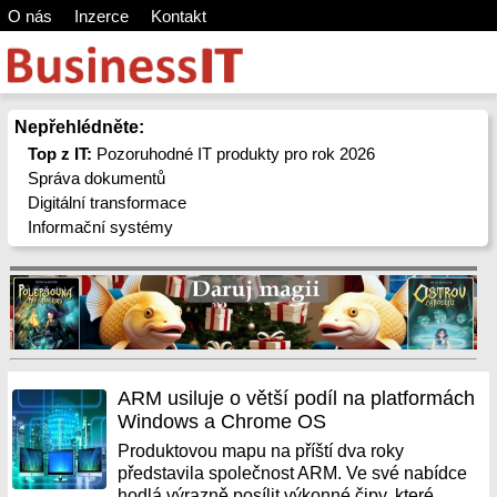
O nás
Inzerce
Kontakt
Nepřehlédněte:
Top z IT:
Pozoruhodné IT produkty pro rok 2026
Správa dokumentů
Digitální transformace
Informační systémy
ARM usiluje o větší podíl na platformách
Windows a Chrome OS
Produktovou mapu na příští dva roky
představila společnost ARM. Ve své nabídce
hodlá výrazně posílit výkonné čipy, které