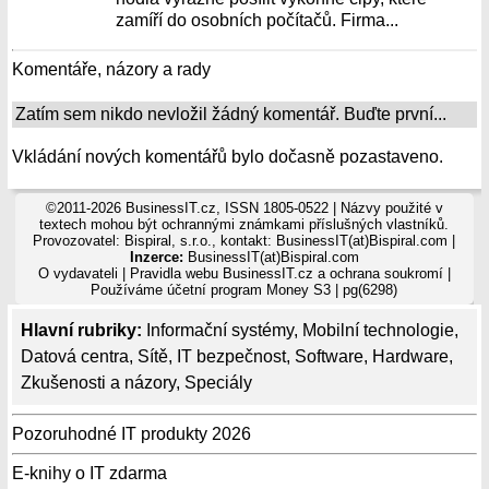
zamíří do osobních počítačů. Firma...
Komentáře, názory a rady
Zatím sem nikdo nevložil žádný komentář. Buďte první...
Vkládání nových komentářů bylo dočasně pozastaveno.
©2011-2026 BusinessIT.cz, ISSN 1805-0522 | Názvy použité v
textech mohou být ochrannými známkami příslušných vlastníků.
Provozovatel: Bispiral, s.r.o., kontakt: BusinessIT(at)Bispiral.com |
Inzerce:
BusinessIT(at)Bispiral.com
O vydavateli
|
Pravidla webu BusinessIT.cz a ochrana soukromí
|
Používáme
účetní program Money S3
| pg(6298)
Hlavní rubriky:
Informační systémy
,
Mobilní technologie
,
Datová centra
,
Sítě
,
IT bezpečnost
,
Software
,
Hardware
,
Zkušenosti a názory
,
Speciály
Pozoruhodné IT produkty 2026
E-knihy o IT zdarma