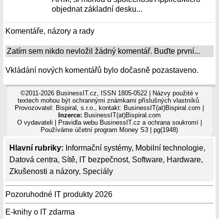
objednat základní desku...
Komentáře, názory a rady
Zatím sem nikdo nevložil žádný komentář. Buďte první...
Vkládání nových komentářů bylo dočasně pozastaveno.
©2011-2026 BusinessIT.cz, ISSN 1805-0522 | Názvy použité v
textech mohou být ochrannými známkami příslušných vlastníků.
Provozovatel: Bispiral, s.r.o., kontakt: BusinessIT(at)Bispiral.com |
Inzerce:
BusinessIT(at)Bispiral.com
O vydavateli
|
Pravidla webu BusinessIT.cz a ochrana soukromí
|
Používáme
účetní program Money S3
| pg(1948)
Hlavní rubriky:
Informační systémy
,
Mobilní technologie
,
Datová centra
,
Sítě
,
IT bezpečnost
,
Software
,
Hardware
,
Zkušenosti a názory
,
Speciály
Pozoruhodné IT produkty 2026
E-knihy o IT zdarma