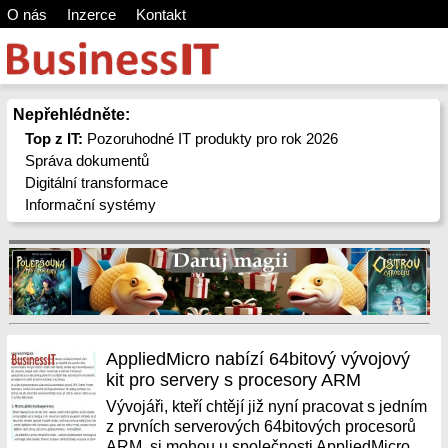
O nás
Inzerce
Kontakt
Nepřehlédněte:
Top z IT:
Pozoruhodné IT produkty pro rok 2026
Správa dokumentů
Digitální transformace
Informační systémy
AppliedMicro nabízí 64bitový vývojový
kit pro servery s procesory ARM
Vývojáři, kteří chtějí již nyní pracovat s jedním
z prvních serverových 64bitových procesorů
ARM, si mohou u společnosti AppliedMicro