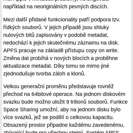
například na neoriginálních pevných discích.
Mezi další přidané funkcionality patří podpora tzv.
řídkých souborů. V jejich případě jsou shluky
nulových bitů zapisovány v podobě metadat,
nedochází k jejich skutečnému záznamu na disk.
APFS pracuje na základě přístupu copy on write.
Změna dat probíhá v nových blocích a proběhne
aktualizace metadat. Díky tomu se mimo jiné
zjednodušuje tvorba záloh a klonů.
Velkou generační proměnu představuje rovněž
přechod na 64bitové operace. Na jednom diskovém
svazku bude možno uložit 9 trilionů souborů. Funkce
Space Sharing umožní, aby na jednom disku bylo
více svazků, jež se podělí o celkovou kapacitu.
Obsazený prostor připadne každému zavedenému,
zbývající bude pro všechny stejný. Systém APFS