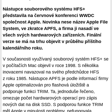
Nástupce souborového systému HFS+
představila na červnové konferenci WWDC
společnost Apple. Novinka nese název Apple File
System, ve zkratce APFS, a firma ji nasadí ve
všech svých hardwarových zařízeních. Finální
verze se má na trhu objevit v průběhu příštího
kalendářního roku.
V současnosti využívaný souborový systém HFS+ se
v počítačích Mac objevil v roce 1998. S několika
inovacemi navazoval na svého předchůdce HFS
z roku 1985. Nástupce APFS je podle informací firmy
Apple optimalizován pro flashová úložiště a
podporuje funkci TRIM. Ta, jednoduše řečeno,
omezuje počet hardwarových operací pro zápis
nových dat na disk SSD. S podporou funkce TRIM
měl Apple v minulosti problémy, nefungovala