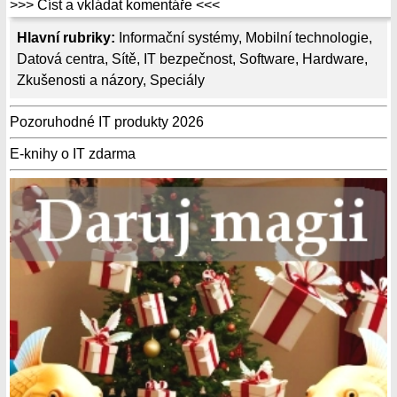
>>> Číst a vkládat komentáře <<<
Hlavní rubriky:
Informační systémy
,
Mobilní technologie
,
Datová centra
,
Sítě
,
IT bezpečnost
,
Software
,
Hardware
,
Zkušenosti a názory
,
Speciály
Pozoruhodné IT produkty 2026
E-knihy o IT zdarma