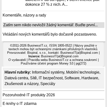
dokonce 27 % z nich. A...
Komentáře, názory a rady
Zatím sem nikdo nevložil žádný komentář. Buďte první...
Vkládání nových komentářů bylo dočasně pozastaveno.
©2011-2026 BusinessIT.cz, ISSN 1805-0522 | Názvy použité v
textech mohou být ochrannými známkami příslušných vlastníků.
Provozovatel: Bispiral, s.r.o., kontakt: BusinessIT(at)Bispiral.com |
Inzerce:
BusinessIT(at)Bispiral.com
O vydavateli
|
Pravidla webu BusinessIT.cz a ochrana soukromí
|
Používáme
účetní program Money S3
| pg(272)
Hlavní rubriky:
Informační systémy
,
Mobilní technologie
,
Datová centra
,
Sítě
,
IT bezpečnost
,
Software
,
Hardware
,
Zkušenosti a názory
,
Speciály
Pozoruhodné IT produkty 2026
E-knihy o IT zdarma