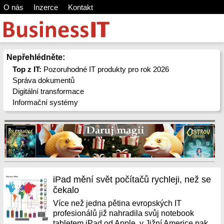
O nás
Inzerce
Kontakt
Nepřehlédněte:
Top z IT:
Pozoruhodné IT produkty pro rok 2026
Správa dokumentů
Digitální transformace
Informační systémy
iPad mění svět počítačů rychleji, než se
čekalo
Více než jedna pětina evropských IT
profesionálů již nahradila svůj notebook
tabletem iPad od Apple, v Jižní Americe pak