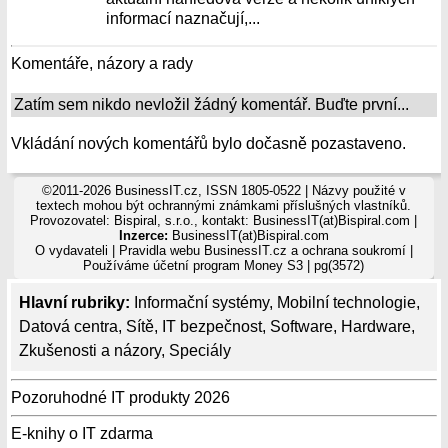
informací naznačují,...
Komentáře, názory a rady
Zatím sem nikdo nevložil žádný komentář. Buďte první...
Vkládání nových komentářů bylo dočasně pozastaveno.
©2011-2026 BusinessIT.cz, ISSN 1805-0522 | Názvy použité v
textech mohou být ochrannými známkami příslušných vlastníků.
Provozovatel: Bispiral, s.r.o., kontakt: BusinessIT(at)Bispiral.com |
Inzerce:
BusinessIT(at)Bispiral.com
O vydavateli
|
Pravidla webu BusinessIT.cz a ochrana soukromí
|
Používáme
účetní program Money S3
| pg(3572)
Hlavní rubriky:
Informační systémy
,
Mobilní technologie
,
Datová centra
,
Sítě
,
IT bezpečnost
,
Software
,
Hardware
,
Zkušenosti a názory
,
Speciály
Pozoruhodné IT produkty 2026
E-knihy o IT zdarma