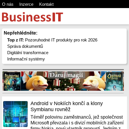
O nás
Inzerce
Kontakt
Nepřehlédněte:
Top z IT:
Pozoruhodné IT produkty pro rok 2026
Správa dokumentů
Digitální transformace
Informační systémy
Android v Nokiích končí a klony
Symbianu rovněž
Téměř polovinu zaměstnanců, jež společnost
Microsoft převzala i s divizí mobilních zařízení
firmy Nokia, nový vlastník propustí. Jedním z