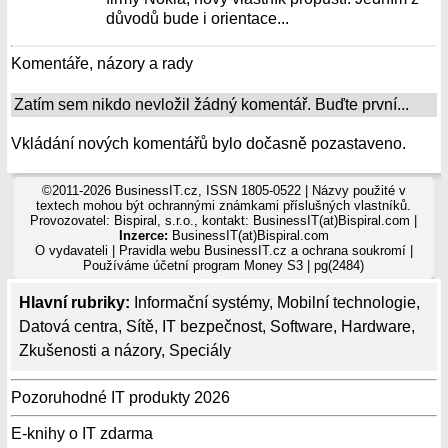
důvodů bude i orientace...
Komentáře, názory a rady
Zatím sem nikdo nevložil žádný komentář. Buďte první...
Vkládání nových komentářů bylo dočasně pozastaveno.
©2011-2026 BusinessIT.cz, ISSN 1805-0522 | Názvy použité v
textech mohou být ochrannými známkami příslušných vlastníků.
Provozovatel: Bispiral, s.r.o., kontakt: BusinessIT(at)Bispiral.com |
Inzerce:
BusinessIT(at)Bispiral.com
O vydavateli
|
Pravidla webu BusinessIT.cz a ochrana soukromí
|
Používáme
účetní program Money S3
| pg(2484)
Hlavní rubriky:
Informační systémy
,
Mobilní technologie
,
Datová centra
,
Sítě
,
IT bezpečnost
,
Software
,
Hardware
,
Zkušenosti a názory
,
Speciály
Pozoruhodné IT produkty 2026
E-knihy o IT zdarma