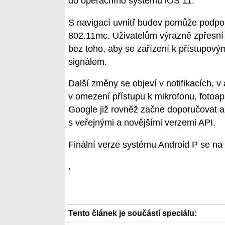
do operačního systému iOS 11.
S navigací uvnitř budov pomůže podpor
802.11mc. Uživatelům výrazně zpřesní 
bez toho, aby se zařízení k přístupový
signálem.
Další změny se objeví v notifikacích, v
v omezení přístupu k mikrofonu, fotoap
Google již rovněž začne doporučovat a
s veřejnými a novějšími verzemi API.
Finální verze systému Android P se na tr
,
Tento článek je součástí speciálu: