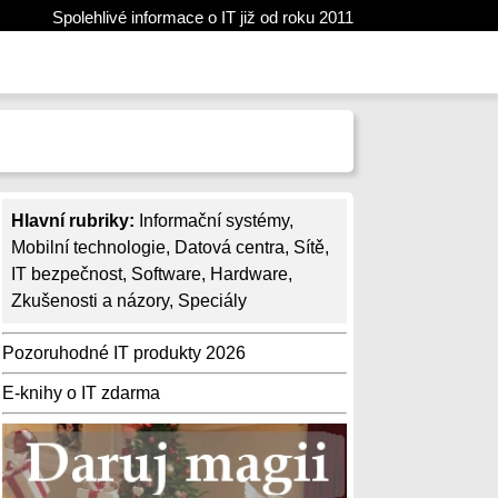
Spolehlivé informace o IT již od roku 2011
Hlavní rubriky:
Informační systémy
,
Mobilní technologie
,
Datová centra
,
Sítě
,
IT bezpečnost
,
Software
,
Hardware
,
Zkušenosti a názory
,
Speciály
Pozoruhodné IT produkty 2026
E-knihy o IT zdarma