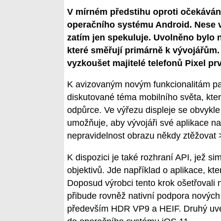
V mírném předstihu oproti očekávání
operačního systému Android. Nese 
zatím jen spekuluje. Uvolněno bylo 
které směřují primárně k vývojářům
vyzkoušet majitelé telefonů Pixel pr
K avizovaným novým funkcionalitám pat
diskutované téma mobilního světa, které
odpůrce. Ve výřezu displeje se obvykle
umožňuje, aby vývojáři své aplikace na 
nepravidelnost obrazu někdy ztěžovat 
K dispozici je také rozhraní API, jež s
objektivů. Jde například o aplikace, k
Doposud výrobci tento krok ošetřoval
přibude rovněž nativní podpora nových
především HDR VP9 a HEIF. Druhý uved