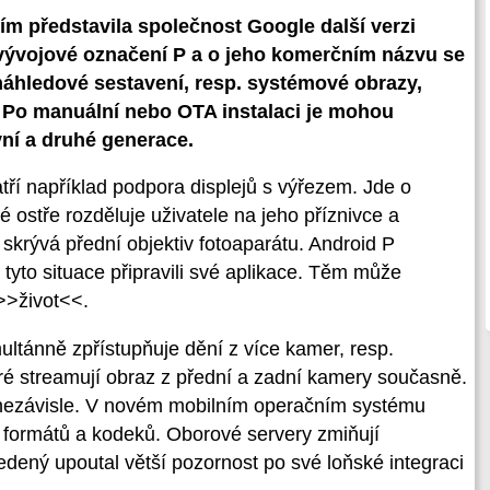
m představila společnost Google další verzi
vývojové označení P a o jeho komerčním názvu se
náhledové sestavení, resp. systémové obrazy,
. Po manuální nebo OTA instalaci je mohou
vní a druhé generace.
ří například podpora displejů s výřezem. Jde o
 ostře rozděluje uživatele na jeho příznivce a
 skrývá přední objektiv fotoaparátu. Android P
tyto situace připravili své aplikace. Těm může
>>život<<.
imultánně zpřístupňuje dění z více kamer, resp.
teré streamují obraz z přední a zadní kamery současně.
i nezávisle. V novém mobilním operačním systému
 formátů a kodeků. Oborové servery zmiňují
ený upoutal větší pozornost po své loňské integraci