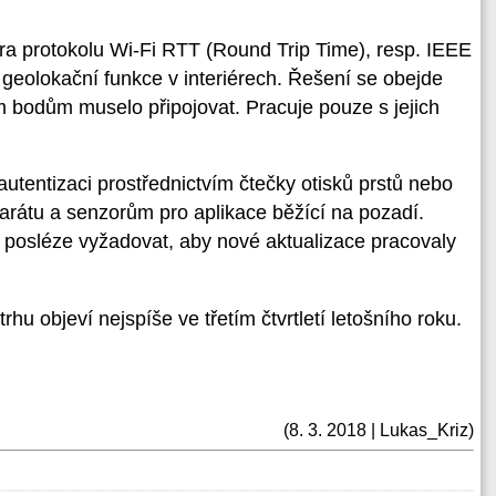
a protokolu Wi-Fi RTT (Round Trip Time), resp. IEEE
geolokační funkce v interiérech. Řešení se obejde
m bodům muselo připojovat. Pracuje pouze s jejich
 autentizaci prostřednictvím čtečky otisků prstů nebo
arátu a senzorům pro aplikace běžící na pozadí.
 posléze vyžadovat, aby nové aktualizace pracovaly
hu objeví nejspíše ve třetím čtvrtletí letošního roku.
(8. 3. 2018 | Lukas_Kriz)