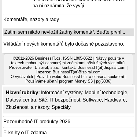
na ní oznámila, že vyvíjí...
Komentáře, názory a rady
Zatím sem nikdo nevložil žádný komentář. Buďte první...
Vkládání nových komentářů bylo dočasně pozastaveno.
©2011-2026 BusinessIT.cz, ISSN 1805-0522 | Názvy použité v
textech mohou být ochrannými známkami příslušných vlastníků.
Provozovatel: Bispiral, s.r.o., kontakt: BusinessIT(at)Bispiral.com |
Inzerce:
BusinessIT(at)Bispiral.com
O vydavateli
|
Pravidla webu BusinessIT.cz a ochrana soukromí
|
Používáme
účetní program Money S3
| pg(3036)
Hlavní rubriky:
Informační systémy
,
Mobilní technologie
,
Datová centra
,
Sítě
,
IT bezpečnost
,
Software
,
Hardware
,
Zkušenosti a názory
,
Speciály
Pozoruhodné IT produkty 2026
E-knihy o IT zdarma