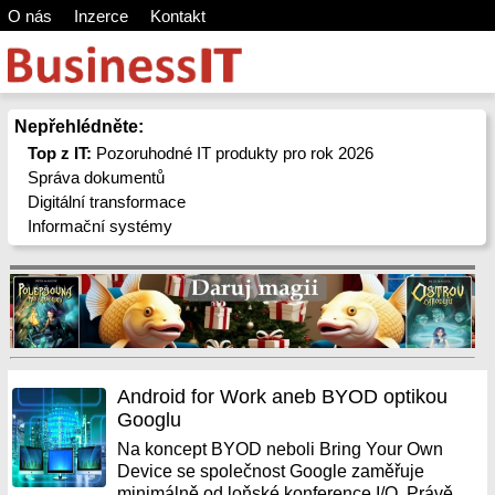
O nás
Inzerce
Kontakt
Nepřehlédněte:
Top z IT:
Pozoruhodné IT produkty pro rok 2026
Správa dokumentů
Digitální transformace
Informační systémy
Android for Work aneb BYOD optikou
Googlu
Na koncept BYOD neboli Bring Your Own
Device se společnost Google zaměřuje
minimálně od loňské konference I/O. Právě