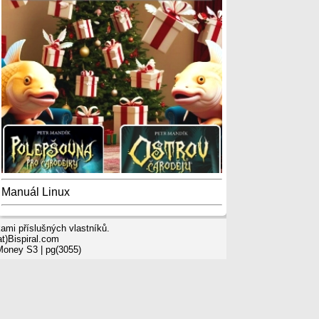
Manuál Linux
mi příslušných vlastníků.
t)Bispiral.com
 Money S3
| pg(3055)