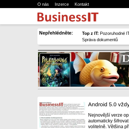
O nás
Inzerce
Kontakt
Nepřehlédněte:
Top z IT:
Pozoruhodné IT
Správa dokumentů
Android 5.0 vždy
Nejnovější verze o
automaticky šifrovat 
volitelně. Většina pří