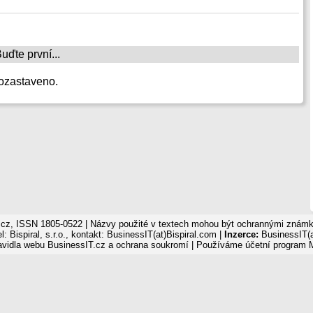
ďte první...
ozastaveno.
cz, ISSN 1805-0522 | Názvy použité v textech mohou být ochrannými známka
: Bispiral, s.r.o., kontakt: BusinessIT(at)Bispiral.com |
Inzerce:
BusinessIT(a
avidla webu BusinessIT.cz a ochrana soukromí
| Používáme
účetní program