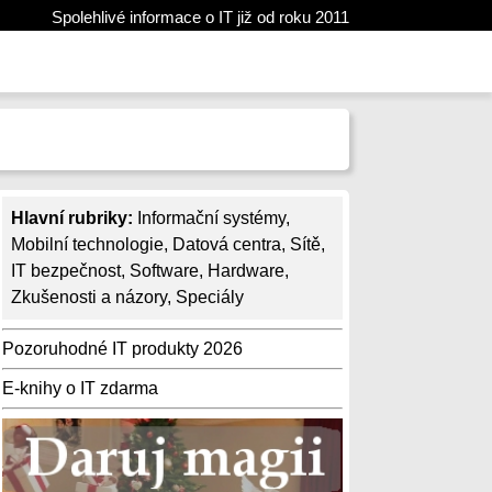
Spolehlivé informace o IT již od roku 2011
Hlavní rubriky:
Informační systémy
,
Mobilní technologie
,
Datová centra
,
Sítě
,
IT bezpečnost
,
Software
,
Hardware
,
Zkušenosti a názory
,
Speciály
Pozoruhodné IT produkty 2026
E-knihy o IT zdarma