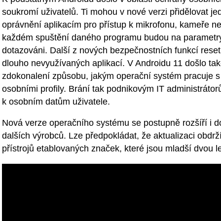
soukromí uživatelů. Ti mohou v nové verzi přidělovat j
oprávnění aplikacím pro přístup k mikrofonu, kameře neb
každém spuštění daného programu budou na parametry
dotazováni. Další z nových bezpečnostních funkcí rese
dlouho nevyužívaných aplikací. V Androidu 11 došlo ta
zdokonalení způsobu, jakým operační systém pracuje s
osobními profily. Brání tak podnikovým IT administrátor
k osobním datům uživatele.
Nová verze operačního systému se postupně rozšíří i d
dalších výrobců. Lze předpokládat, že aktualizaci obdrž
přístrojů etablovaných značek, které jsou mladší dvou le