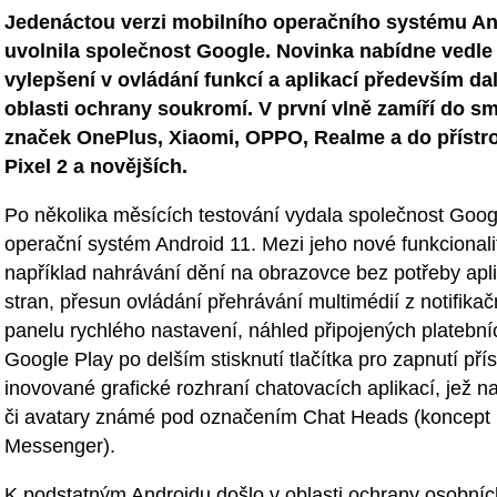
Jedenáctou verzi mobilního operačního systému An
uvolnila společnost Google. Novinka nabídne vedle
vylepšení v ovládání funkcí a aplikací především da
oblasti ochrany soukromí. V první vlně zamíří do 
značek OnePlus, Xiaomi, OPPO, Realme a do přístr
Pixel 2 a novějších.
Po několika měsících testování vydala společnost Goog
operační systém Android 11. Mezi jeho nové funkcionalit
například nahrávání dění na obrazovce bez potřeby aplik
stran, přesun ovládání přehrávání multimédií z notifikačn
panelu rychlého nastavení, náhled připojených platebn
Google Play po delším stisknutí tlačítka pro zapnutí pří
inovované grafické rozhraní chatovacích aplikací, jež n
či avatary známé pod označením Chat Heads (koncept
Messenger).
K podstatným Androidu došlo v oblasti ochrany osobníc