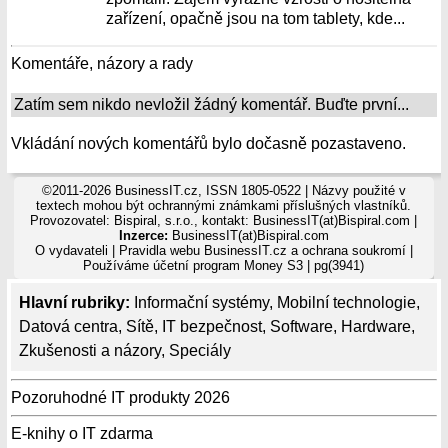
zařízení, opačně jsou na tom tablety, kde...
Komentáře, názory a rady
Zatím sem nikdo nevložil žádný komentář. Buďte první...
Vkládání nových komentářů bylo dočasně pozastaveno.
©2011-2026 BusinessIT.cz, ISSN 1805-0522 | Názvy použité v
textech mohou být ochrannými známkami příslušných vlastníků.
Provozovatel: Bispiral, s.r.o., kontakt: BusinessIT(at)Bispiral.com |
Inzerce:
BusinessIT(at)Bispiral.com
O vydavateli
|
Pravidla webu BusinessIT.cz a ochrana soukromí
|
Používáme
účetní program Money S3
| pg(3941)
Hlavní rubriky:
Informační systémy
,
Mobilní technologie
,
Datová centra
,
Sítě
,
IT bezpečnost
,
Software
,
Hardware
,
Zkušenosti a názory
,
Speciály
Pozoruhodné IT produkty 2026
E-knihy o IT zdarma