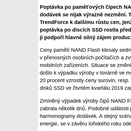
Poptávka po paměťových čipech NAND
dodávek se nijak výrazně nezmění. T
TrendForce k dalšímu růstu cen, jenž
poptávka po discích SSD rostla před
ji podpoří hlavně silný zájem produc
Ceny pamětí NAND Flash klesaly sedm č
v přenosných osobních počítačích a z
mobilních zařízeních. Situace se změni
došlo k výpadku výroby v továrně ve m
20 procent vzrostly ceny surovin, res
disků SSD ve čtvrtém kvartálu 2019 z
Zmíněný výpadek výroby čipů NAND Flas
zabrala několik dnů. Podobné události
harmonogramy dodávek. A stejný scénář
energie, se v závěru loňského roku od