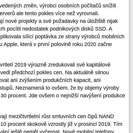
vedených změn, výrobci osobních počítačů snížili
rverů ale tento pokles více než vyrovnali.
jí nové projekty a své požadavky na úložiště nijak
 trh pocítil nedostatek podnikových disků SSD. A
likovala sílící poptávka ze strany výrobců mobilních
mu Apple, která v první polovině roku 2020 začne
rtletí 2019 výrazně zredukovali své kapitálové
vedl předchozí pokles cen. Na aktuálně silnou
ovat ani zvýšením produkčních kapacit, ani
ostupů. Neznamená to ovšem, že by objemy výroby
o 30 procent. Jde ovšem o nejnižší navýšení produkce
vají mezičtvrtletní růst smluvních cen čipů NAND
10 procent skokově vzrostly již v prosinci 2019. Tím
ování ještě neměl vyčerpat. Nové mobilní telefony,