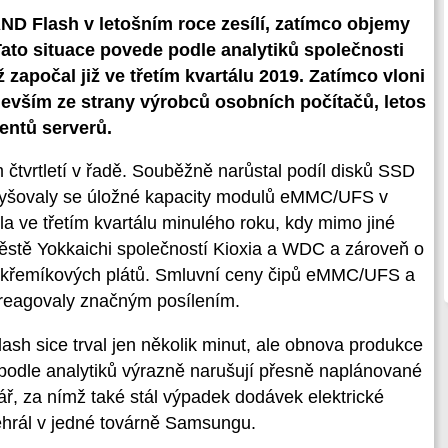
 Flash v letošním roce zesílí, zatímco objemy
ato situace povede podle analytiků společnosti
 započal již ve třetím kvartálu 2019. Zatímco vloni
evším ze strany výrobců osobních počítačů, letos
entů serverů.
tvrtletí v řadě. Souběžně narůstal podíl disků SSD
vyšovaly se úložné kapacity modulů eMMC/UFS v
la ve třetím kvartálu minulého roku, kdy mimo jiné
ěstě Yokkaichi společností Kioxia a WDC a zároveň o
p. křemíkových plátů. Smluvní ceny čipů eMMC/UFS a
areagovaly značným posílením.
h sice trval jen několik minut, ale obnova produkce
 podle analytiků výrazně narušují přesně naplánované
, za nímž také stál výpadek dodávek elektrické
ehrál v jedné továrně Samsungu.