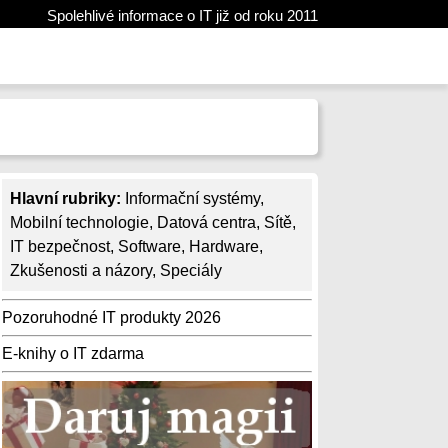
Spolehlivé informace o IT již od roku 2011
Hlavní rubriky:
Informační systémy
,
Mobilní technologie
,
Datová centra
,
Sítě
,
IT bezpečnost
,
Software
,
Hardware
,
Zkušenosti a názory
,
Speciály
Pozoruhodné IT produkty 2026
E-knihy o IT zdarma