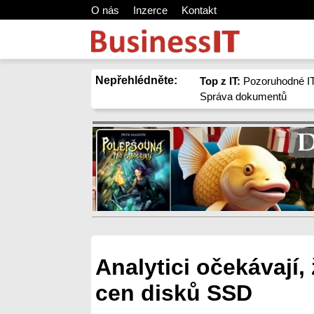
O nás
Inzerce
Kontakt
Nepřehlédněte:
Top z IT:
Pozoruhodné IT
Správa dokumentů
Analytici očekávají,
cen disků SSD