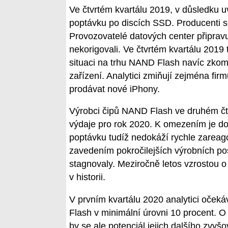
Ve čtvrtém kvartálu 2019, v důsledku u
poptávku po discích SSD. Producenti se
Provozovatelé datových center připravu
nekorigovali. Ve čtvrtém kvartálu 2019
situaci na trhu NAND Flash navíc zkomp
zařízení. Analytici zmiňují zejména fir
prodávat nové iPhony.
Výrobci čipů NAND Flash ve druhém čtv
výdaje pro rok 2020. K omezením je do
poptávku tudíž nedokáží rychle zareag
zavedením pokročilejších výrobních p
stagnovaly. Meziročně letos vzrostou 
v historii.
V prvním kvartálu 2020 analytici očeká
Flash v minimální úrovni 10 procent. O 
by se ale potenciál jejich dalšího zvyš