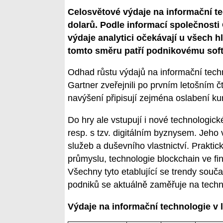
Celosvětové výdaje na informační te
dolarů. Podle informací společnosti
výdaje analytici očekávají u všech h
tomto směru patří podnikovému soft
Odhad růstu výdajů na informační techno
Gartner zveřejnili po prvním letošním č
navýšení připisují zejména oslabení ku
Do hry ale vstupují i nové technologické
resp. s tzv. digitálním byznysem. Jeho 
služeb a duševního vlastnictví. Praktick
průmyslu, technologie blockchain ve f
Všechny tyto etablující se trendy souč
podniků se aktuálně zaměřuje na techno
Výdaje na informační technologie v 