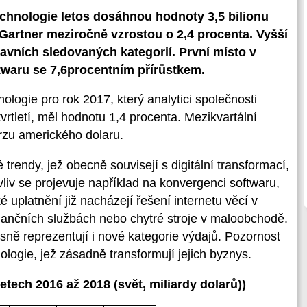
chnologie letos dosáhnou hodnoty 3,5 bilionu
 Gartner meziročně vzrostou o 2,4 procenta. Vyšší
lavních sledovaných kategorií. První místo v
waru se 7,6procentním přírůstkem.
logie pro rok 2017, který analytici společnosti
tvrtletí, měl hodnotu 1,4 procenta. Mezikvartální
rzu amerického dolaru.
 trendy, jež obecně souvisejí s digitální transformací,
vliv se projevuje například na konvergenci softwaru,
é uplatnění již nacházejí řešení internetu věcí v
inančních službách nebo chytré stroje v maloobchodě.
asně reprezentují i nové kategorie výdajů. Pozornost
logie, jež zásadně transformují jejich byznys.
letech 2016 až 2018
(
svět, miliardy dolarů)
)