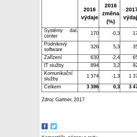
2016
2016
201
změna
výdaje
výda
(%)
Systémy dat.
170
-0,3
1
center
Podnikový
326
5,3
3
software
Zařízení
630
-2,4
6
IT služby
894
3,2
9
Komunikační
1 374
-1,3
1 3
služby
Celkem
3 396
0,3
3 4
Zdroj: Gartner, 2017