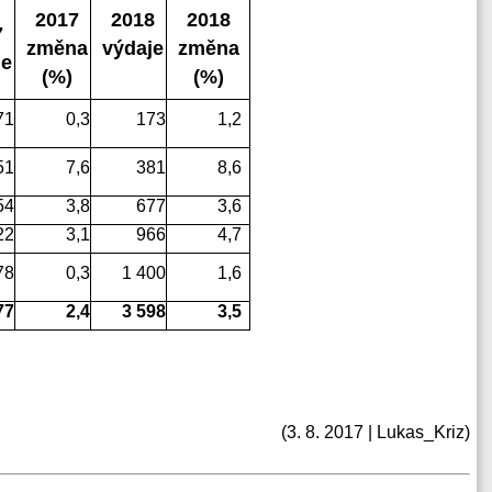
2017
2018
2018
7
změna
výdaje
změna
je
(%)
(%)
71
0,3
173
1,2
51
7,6
381
8,6
54
3,8
677
3,6
22
3,1
966
4,7
78
0,3
1 400
1,6
77
2,4
3 598
3,5
(3. 8. 2017 | Lukas_Kriz)