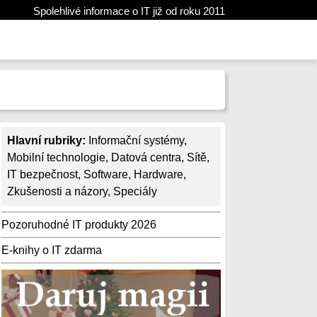
Spolehlivé informace o IT již od roku 2011
Hlavní rubriky:
Informační systémy
,
Mobilní technologie
,
Datová centra
,
Sítě
,
IT bezpečnost
,
Software
,
Hardware
,
Zkušenosti a názory
,
Speciály
Pozoruhodné IT produkty 2026
E-knihy o IT zdarma