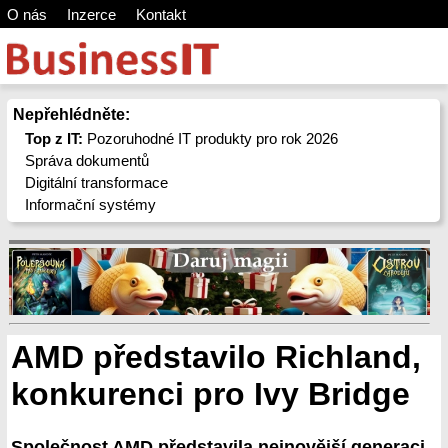
O nás
Inzerce
Kontakt
Nepřehlédněte:
Top z IT:
Pozoruhodné IT produkty pro rok 2026
Správa dokumentů
Digitální transformace
Informační systémy
AMD představilo Richland,
konkurenci pro Ivy Bridge
Společnost AMD představila nejnovější generaci