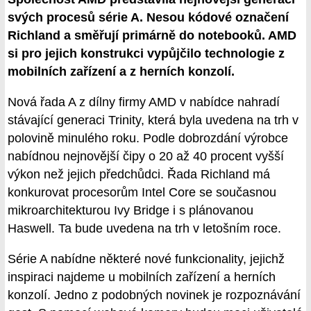
svých procesů série A. Nesou kódové označení
Richland a směřují primárně do notebooků. AMD
si pro jejich konstrukci vypůjčilo technologie z
mobilních zařízení a z herních konzolí.
Nová řada A z dílny firmy AMD v nabídce nahradí
stávající generaci Trinity, která byla uvedena na trh v
polovině minulého roku. Podle dobrozdání výrobce
nabídnou nejnovější čipy o 20 až 40 procent vyšší
výkon než jejich předchůdci. Řada Richland má
konkurovat procesorům Intel Core se současnou
mikroarchitekturou Ivy Bridge i s plánovanou
Haswell. Ta bude uvedena na trh v letošním roce.
Série A nabídne některé nové funkcionality, jejichž
inspiraci najdeme u mobilních zařízení a herních
konzolí. Jedno z podobných novinek je rozpoznávání