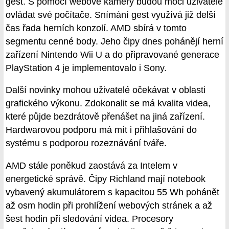
gest. S pomocí webové kamery budou moci uživatelé
ovládat své počítače. Snímání gest využívá již delší
čas řada herních konzolí. AMD sbírá v tomto
segmentu cenné body. Jeho čipy dnes pohánějí herní
zařízení Nintendo Wii U a do připravované generace
PlayStation 4 je implementovalo i Sony.
Další novinky mohou uživatelé očekávat v oblasti
grafického výkonu. Zdokonalit se má kvalita videa,
které půjde bezdrátově přenášet na jiná zařízení.
Hardwarovou podporu má mít i přihlašování do
systému s podporou rozeznávání tváře.
AMD stále poněkud zaostává za Intelem v
energetické správě. Čipy Richland mají notebook
vybavený akumulátorem s kapacitou 55 Wh pohánět
až osm hodin při prohlížení webových stránek a až
šest hodin při sledování videa. Procesory