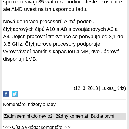
spotřebovávají 35 wattů za hodinu. Ještě letos chce
ale AMD uvést na trh úspornou řadu.
Nová generace procesorů A má podobu
čtyřjádrových čipů A10 a A8 a dvoujádrových A6 a
A4. Jejich pracovní frekvence se pohybuje od 3,1 do
3,5 GHz. Čtyřjádrové procesory podporuje
vyrovnávací paměť s kapacitou 4 MB, dvoujádrové
disponují 1MB.
(12. 3. 2013 | Lukas_Kriz)
Komentáře, názory a rady
Zatím sem nikdo nevložil žádný komentář. Buďte první...
>>> Číst a vkládat komentáře <<<