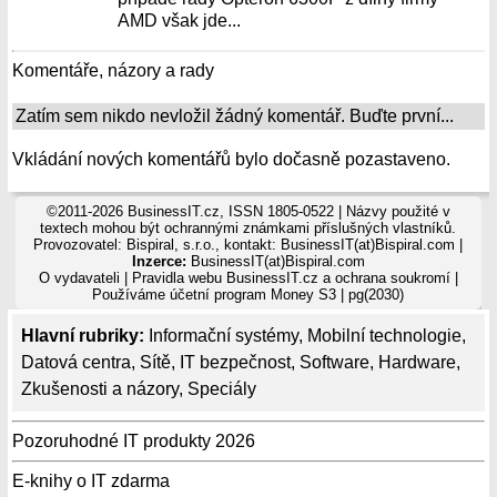
AMD však jde...
Komentáře, názory a rady
Zatím sem nikdo nevložil žádný komentář. Buďte první...
Vkládání nových komentářů bylo dočasně pozastaveno.
©2011-2026 BusinessIT.cz, ISSN 1805-0522 | Názvy použité v
textech mohou být ochrannými známkami příslušných vlastníků.
Provozovatel: Bispiral, s.r.o., kontakt: BusinessIT(at)Bispiral.com |
Inzerce:
BusinessIT(at)Bispiral.com
O vydavateli
|
Pravidla webu BusinessIT.cz a ochrana soukromí
|
Používáme
účetní program Money S3
| pg(2030)
Hlavní rubriky:
Informační systémy
,
Mobilní technologie
,
Datová centra
,
Sítě
,
IT bezpečnost
,
Software
,
Hardware
,
Zkušenosti a názory
,
Speciály
Pozoruhodné IT produkty 2026
E-knihy o IT zdarma