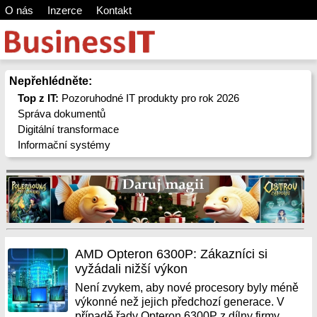
O nás
Inzerce
Kontakt
Nepřehlédněte:
Top z IT:
Pozoruhodné IT produkty pro rok 2026
Správa dokumentů
Digitální transformace
Informační systémy
AMD Opteron 6300P: Zákazníci si
vyžádali nižší výkon
Není zvykem, aby nové procesory byly méně
výkonné než jejich předchozí generace. V
případě řady Opteron 6300P z dílny firmy