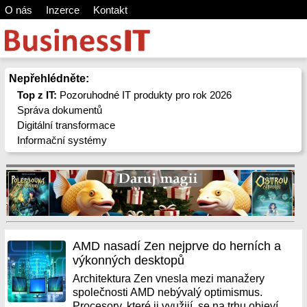
O nás
Inzerce
Kontakt
Nepřehlédněte:
Top z IT:
Pozoruhodné IT produkty pro rok 2026
Správa dokumentů
Digitální transformace
Informační systémy
AMD nasadí Zen nejprve do herních a
výkonných desktopů
Architektura Zen vnesla mezi manažery
společnosti AMD nebývalý optimismus.
Procesory, které ji využijí, se na trhu objeví