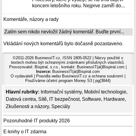
koncem letošního roku. Nejprve zamíří do...
Komentáře, názory a rady
Zatím sem nikdo nevložil žádný komentář. Buďte první...
Vkládání nových komentářů bylo dočasně pozastaveno.
©2011-2026 BusinessIT.cz, ISSN 1805-0522 | Názvy použité v
textech mohou být ochrannými známkami příslušných vlastníků.
Provozovatel: Bispiral, s.r.o., kontakt: BusinessIT(at)Bispiral.com |
Inzerce:
BusinessIT(at)Bispiral.com
O vydavateli
|
Pravidla webu BusinessIT.cz a ochrana soukromí
|
Používáme
účetní program Money S3
| pg(3844)
Hlavní rubriky:
Informační systémy
,
Mobilní technologie
,
Datová centra
,
Sítě
,
IT bezpečnost
,
Software
,
Hardware
,
Zkušenosti a názory
,
Speciály
Pozoruhodné IT produkty 2026
E-knihy o IT zdarma