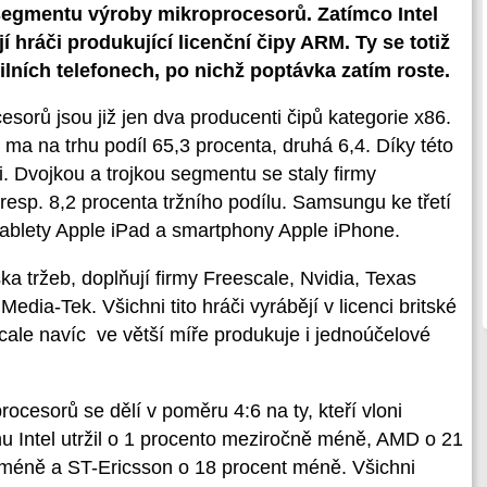
 segmentu výroby mikroprocesorů. Zatímco Intel
jí hráči produkující licenční čipy ARM. Ty se totiž
ilních telefonech, po nichž poptávka zatím roste.
esorů jsou již jen dva producenti čipů kategorie x86.
 ma na trhu podíl 65,3 procenta, druhá 6,4. Díky této
. Dvojkou a trojkou segmentu se staly firmy
esp. 8,2 procenta tržního podílu. Samsungu ke třetí
tablety Apple iPad a smartphony Apple iPhone.
ka tržeb, doplňují firmy Freescale, Nvidia, Texas
dia-Tek. Všichni tito hráči vyrábějí v licenci britské
ale navíc ve větší míře produkuje i jednoúčelové
ocesorů se dělí v poměru 4:6 na ty, kteří vloni
r trhu Intel utržil o 1 procento meziročně méně, AMD o 21
 méně a ST-Ericsson o 18 procent méně. Všichni