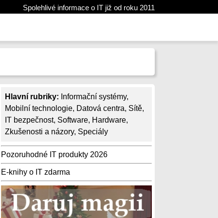
Spolehlivé informace o IT již od roku 2011
Hlavní rubriky:
Informační systémy
,
Mobilní technologie
,
Datová centra
,
Sítě
,
IT bezpečnost
,
Software
,
Hardware
,
Zkušenosti a názory
,
Speciály
Pozoruhodné IT produkty 2026
E-knihy o IT zdarma