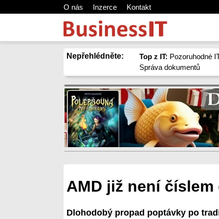
O nás
Inzerce
Kontakt
Nepřehlédněte:
Top z IT:
Pozoruhodné IT
Správa dokumentů
AMD již není číslem
Dlohodobý propad poptávky po tradi