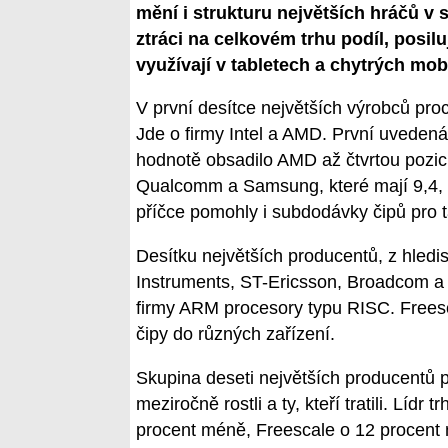
mění i strukturu největších hráčů v
ztráci na celkovém trhu podíl, posilu
využívají v tabletech a chytrých mob
V první desítce největších výrobců proc
Jde o firmy Intel a AMD. První uvedená
hodnotě obsadilo AMD až čtvrtou pozici
Qualcomm a Samsung, které mají 9,4, r
příčce pomohly i subdodávky čipů pro 
Desítku největších producentů, z hledis
Instruments, ST-Ericsson, Broadcom a Me
firmy ARM procesory typu RISC. Freesc
čipy do různých zařízení.
Skupina deseti největších producentů pr
meziročně rostli a ty, kteří tratili. Líd
procent méně, Freescale o 12 procent