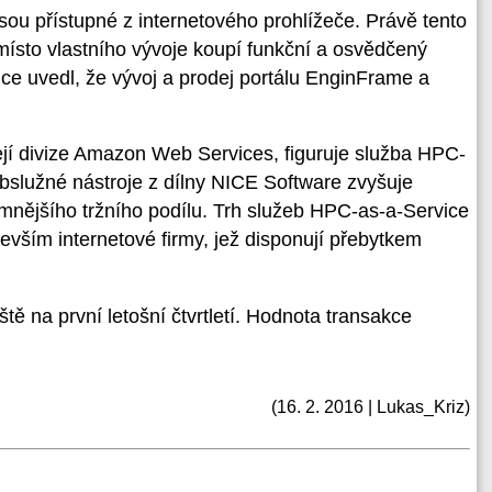
sou přístupné z internetového prohlížeče. Právě tento
místo vlastního vývoje koupí funkční a osvědčený
ice uvedl, že vývoj a prodej portálu EnginFrame a
ejí divize Amazon Web Services, figuruje služba HPC-
obslužné nástroje z dílny NICE Software zvyšuje
mnějšího tržního podílu. Trh služeb HPC-as-a-Service
edevším internetové firmy, jež disponují přebytkem
ště na první letošní čtvrtletí. Hodnota transakce
(16. 2. 2016 | Lukas_Kriz)