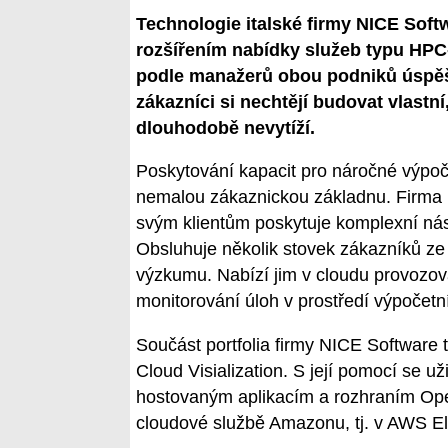
Technologie italské firmy NICE Sof
rozšířením nabídky služeb typu HPC-
podle manažerů obou podniků úspěš
zákazníci si nechtějí budovat vlastn
dlouhodobě nevytíží.
Poskytování kapacit pro náročné výpočt
nemalou zákaznickou základnu. Firma N
svým klientům poskytuje komplexní nástr
Obsluhuje několik stovek zákazníků ze s
výzkumu. Nabízí jim v cloudu provozov
monitorování úloh v prostředí výpočetní
Součást portfolia firmy NICE Software 
Cloud Visialization. S její pomocí se už
hostovaným aplikacím a rozhraním Ope
cloudové službě Amazonu, tj. v AWS El