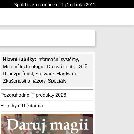
Spolehlivé informace o IT již od roku 2011
Hlavní rubriky:
Informační systémy
,
Mobilní technologie
,
Datová centra
,
Sítě
,
IT bezpečnost
,
Software
,
Hardware
,
Zkušenosti a názory
,
Speciály
Pozoruhodné IT produkty 2026
E-knihy o IT zdarma