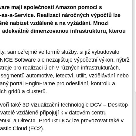
tware mají společnosti Amazon pomoci s
as-a-Service. Realizaci náročných výpočtů lze
ně nabízet vzdáleně a na vyžádání. Mnozí
í, adekvátně dimenzovanou infrastrukturu, kterou
y, samozřejmě ve formě služby, si již vybudovalo
ICE Software ale nezajišťuje výpočetní výkon, nýbrž
oje pro realizaci úloh v různých infrastrukturách.
egmentů automotive, letectví, utilit, vzdělávání nebo
aný portál EnginFrame pro odesílání, kontrolu a
ch gridů a clusterů.
tvoří také 3D vizualizační technologie DCV – Desktop
ivatelé vzdáleně připojují k v datovém centru
nGL a DirectX. Produkt DCV lze provozovat také v
astic Cloud (EC2).