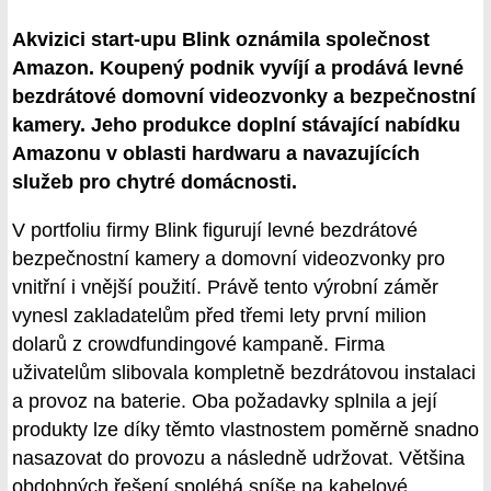
Akvizici start-upu Blink oznámila společnost
Amazon. Koupený podnik vyvíjí a prodává levné
bezdrátové domovní videozvonky a bezpečnostní
kamery. Jeho produkce doplní stávající nabídku
Amazonu v oblasti hardwaru a navazujících
služeb pro chytré domácnosti.
V portfoliu firmy Blink figurují levné bezdrátové
bezpečnostní kamery a domovní videozvonky pro
vnitřní i vnější použití. Právě tento výrobní záměr
vynesl zakladatelům před třemi lety první milion
dolarů z crowdfundingové kampaně. Firma
uživatelům slibovala kompletně bezdrátovou instalaci
a provoz na baterie. Oba požadavky splnila a její
produkty lze díky těmto vlastnostem poměrně snadno
nasazovat do provozu a následně udržovat. Většina
obdobných řešení spoléhá spíše na kabelové