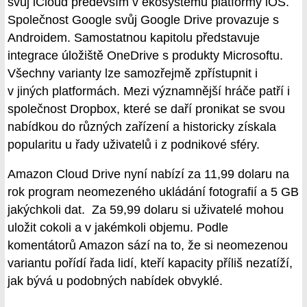
svůj iCloud především v ekosystému platformy iOS.
Společnost Google svůj Google Drive provazuje s
Androidem. Samostatnou kapitolu představuje
integrace úložiště OneDrive s produkty Microsoftu.
Všechny varianty lze samozřejmě zpřístupnit i
v jiných platformách. Mezi významnější hráče patří i
společnost Dropbox, které se daří pronikat se svou
nabídkou do různých zařízení a historicky získala
popularitu u řady uživatelů i z podnikové sféry.
Amazon Cloud Drive nyní nabízí za 11,99 dolaru na
rok program neomezeného ukládání fotografií a 5 GB
jakýchkoli dat. Za 59,99 dolaru si uživatelé mohou
uložit cokoli a v jakémkoli objemu. Podle
komentátorů Amazon sází na to, že si neomezenou
variantu pořídí řada lidí, kteří kapacity příliš nezatíží,
jak bývá u podobných nabídek obvyklé.