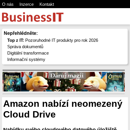
O nás
Inzerce
Kontakt
Nepřehlédněte:
Top z IT:
Pozoruhodné IT produkty pro rok 2026
Správa dokumentů
Digitální transformace
Informační systémy
Amazon nabízí neomezený
Cloud Drive
Nabídku svého cloudového datového úložiště