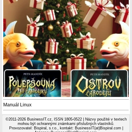
Manuál Linux
©2011-2026 BusinessIT.cz, ISSN 1805-0522 | Názvy použité v textech
mohou být ochrannými známkami příslušných vlastníků.
Provozovatel: Bispiral, s.r.o., kontakt: BusinessIT(at)Bispiral.com |