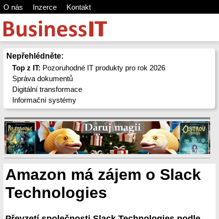
O nás
Inzerce
Kontakt
Nepřehlédněte:
Top z IT:
Pozoruhodné IT produkty pro rok 2026
Správa dokumentů
Digitální transformace
Informační systémy
Amazon má zájem o Slack
Technologies
Převzetí společnosti Slack Technologies podle