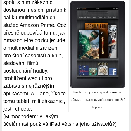
spolu s ním zákazníci
dostanou měsíční přístup k
balíku multimediálních
služeb Amazon Prime. Což
přesně odpovídá tomu, jak
Amazon Fire pozicuje: Jde
o multimediální zařízení
pro čtení časopisů a knih,
sledování filmů,
poslouchání hudby,
prohlížení webu i pro
zábavu s nejrůznějšími
Kindle Fire je určen především pro
aplikacemi. A – ano, říkejte
zábavu. To ale nevylučuje jeho použití
tomu tablet, milí zákazníci,
k práci.
jestli chcete.
(Mimochodem: K jakým
účelům asi používá iPad většina jeho uživatelů?)