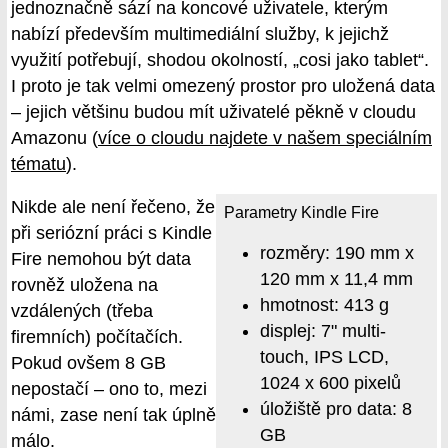
jednoznačně sází na koncové uživatele, kterým
nabízí především multimediální služby, k jejichž
využití potřebují, shodou okolností, „cosi jako tablet“.
I proto je tak velmi omezený prostor pro uložená data
– jejich většinu budou mít uživatelé pěkně v cloudu
Amazonu (
více o cloudu najdete v našem speciálním
tématu
).
Nikde ale není řečeno, že
Parametry Kindle Fire
při seriózní práci s Kindle
rozměry: 190 mm x
Fire nemohou být data
120 mm x 11,4 mm
rovněž uložena na
hmotnost: 413 g
vzdálených (třeba
displej: 7" multi-
firemních) počítačích.
touch, IPS LCD,
Pokud ovšem 8 GB
1024 x 600 pixelů
nepostačí – ono to, mezi
úložiště pro data: 8
námi, zase není tak úplně
GB
málo.