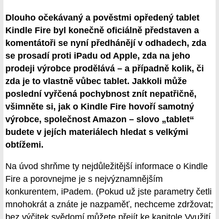
Dlouho očekávaný a pověstmi opředený tablet
Kindle Fire byl konečně oficiálně představen a
komentátoři se nyní předhánějí v odhadech, zda
se prosadí proti iPadu od Apple, zda na jeho
prodeji výrobce prodělává – a případně kolik, či
zda je to vlastně vůbec tablet. Jakkoli může
poslední vyřčená pochybnost znít nepatřičně,
všimněte si, jak o Kindle Fire hovoří samotný
výrobce, společnost Amazon – slovo „tablet“
budete v jejích materiálech hledat s velkými
obtížemi.
Na úvod shrňme ty nejdůležitější informace o Kindle
Fire a porovnejme je s nejvýznamnějším
konkurentem, iPadem. (Pokud už jste parametry četli
mnohokrát a znáte je nazpaměť, nechceme zdržovat;
bez výčitek svědomí můžete přejít ke kapitole Využití