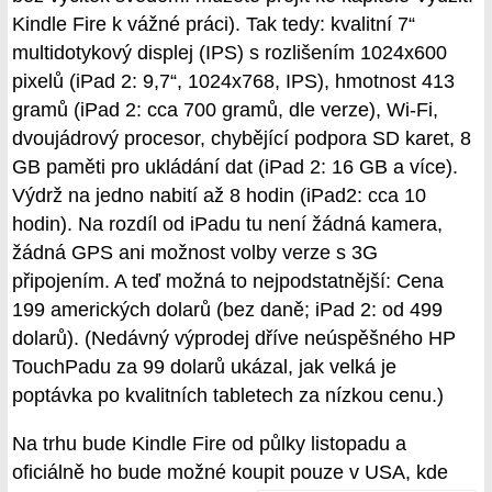
Kindle Fire k vážné práci). Tak tedy: kvalitní 7“
multidotykový displej (IPS) s rozlišením 1024x600
pixelů (iPad 2: 9,7“, 1024x768, IPS), hmotnost 413
gramů (iPad 2: cca 700 gramů, dle verze), Wi-Fi,
dvoujádrový procesor, chybějící podpora SD karet, 8
GB paměti pro ukládání dat (iPad 2: 16 GB a více).
Výdrž na jedno nabití až 8 hodin (iPad2: cca 10
hodin). Na rozdíl od iPadu tu není žádná kamera,
žádná GPS ani možnost volby verze s 3G
připojením. A teď možná to nejpodstatnější: Cena
199 amerických dolarů (bez daně; iPad 2: od 499
dolarů). (Nedávný výprodej dříve neúspěšného HP
TouchPadu za 99 dolarů ukázal, jak velká je
poptávka po kvalitních tabletech za nízkou cenu.)
Na trhu bude Kindle Fire od půlky listopadu a
oficiálně ho bude možné koupit pouze
v USA, kde