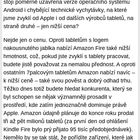
stojí poměrně uzavřená verze operačního systému
Android i chybějící technické vychytávky, na které
jsme zvyklí od Apple i od dalších výrobců tabletů, na
straně druhé – jen nižší cena?
Nejde jen o cenu. Oproti tabletům s logem
nakousnutého jablka nabízí Amazon Fire také nižší
hmotnost, což, pokud jste zvyklí s tablety pracovat,
budete jistě považovat za nemalou přednost. A oproti
ostatním 7palcovým tabletům Amazon nabízí navíc –
k nižší ceně – také svou pověst a dobrý odhad trhu.
Těžko dnes totiž budete hledat konkurenta, který se
byl schopen se nějak významněji prosadit v
prostředí, kde zatím jednoznačně dominuje právě
Apple. Amazon údajně plánuje do konce roku prodat
tři až pět milionů tabletů (za první den od ohlášení
Kindle Fire bylo prý přijato 95 tisíc předobjednávek).
Nemělo by se tak stát, že pořídíte zařízení, které jak