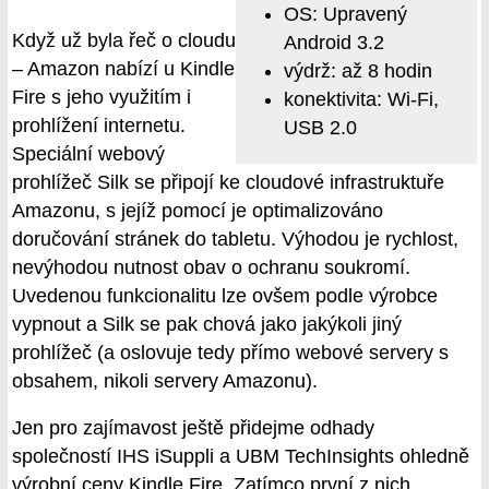
OS: Upravený
Když už byla řeč o cloudu
Android 3.2
– Amazon nabízí u Kindle
výdrž: až 8 hodin
Fire s jeho využitím i
konektivita: Wi-Fi,
prohlížení internetu.
USB 2.0
Speciální webový
prohlížeč Silk se připojí ke cloudové infrastruktuře
Amazonu, s jejíž pomocí je optimalizováno
doručování stránek do tabletu. Výhodou je rychlost,
nevýhodou nutnost obav o ochranu soukromí.
Uvedenou funkcionalitu lze ovšem podle výrobce
vypnout a Silk se pak chová jako jakýkoli jiný
prohlížeč (a oslovuje tedy přímo webové servery s
obsahem, nikoli servery Amazonu).
Jen pro zajímavost ještě přidejme odhady
společností IHS iSuppli a UBM TechInsights ohledně
výrobní ceny Kindle Fire. Zatímco první z nich