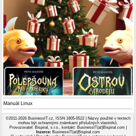
Manuál Linux
©2011-2026 BusinessIT.cz, ISSN 1805-0522 | Názvy použité v textech
mohou být ochrannými známkami příslušných vlastníků.
Provozovatel: Bispiral, s.r.o., kontakt: BusinessIT(at)Bispiral.com |
Inzerce:
BusinessIT(at)Bispiral.com