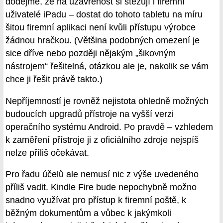
dodejme, že na uzavřenost si stěžují i firemní
uživatelé iPadu – dostat do tohoto tabletu na míru
šitou firemní aplikaci není kvůli přístupu výrobce
žádnou hračkou. (Většina podobných omezení je
sice dříve nebo později nějakým „šikovným
nástrojem“ řešitelná, otázkou ale je, nakolik se vám
chce ji řešit právě takto.)
Nepříjemností je rovněž nejistota ohledně možných
budoucích upgradů přístroje na vyšší verzi
operačního systému Android. Po pravdě – vzhledem
k zaměření přístroje ji z oficiálního zdroje nejspíš
nelze příliš očekávat.
Pro řadu účelů ale nemusí nic z výše uvedeného
příliš vadit. Kindle Fire bude nepochybně možno
snadno využívat pro přístup k firemní poště, k
běžným dokumentům a vůbec k jakýmkoli